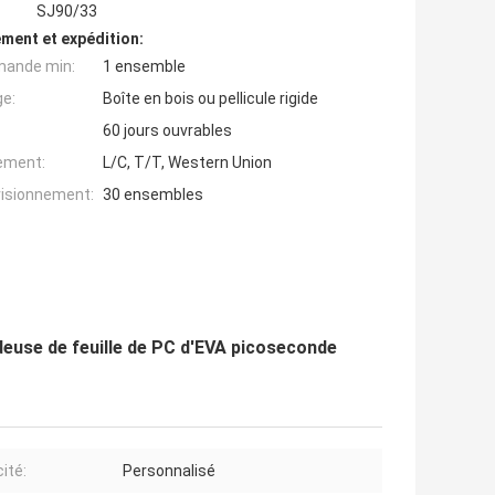
SJ90/33
ment et expédition:
mande min:
1 ensemble
ge:
Boîte en bois ou pellicule rigide
60 jours ouvrables
iement:
L/C, T/T, Western Union
visionnement:
30 ensembles
deuse de feuille de PC d'EVA picoseconde
ité:
Personnalisé