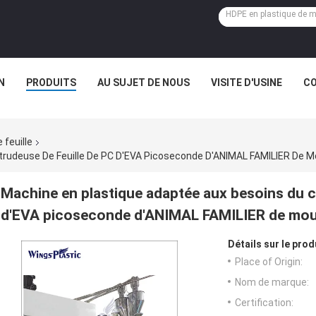
N
PRODUITS
AU SUJET DE NOUS
VISITE D'USINE
CO
 feuille
xtrudeuse De Feuille De PC D'EVA Picoseconde D'ANIMAL FAMILIER De M
Machine en plastique adaptée aux besoins du cl
d'EVA picoseconde d'ANIMAL FAMILIER de moul
Détails sur le prod
Place of Origin:
Nom de marque:
Certification: