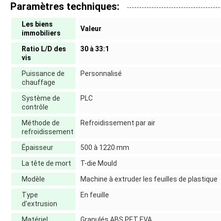
Paramètres techniques:
Les biens
Valeur
immobiliers
Ratio L/D des
30 à 33:1
vis
Puissance de
Personnalisé
chauffage
Système de
PLC
contrôle
Méthode de
Refroidissement par air
refroidissement
Épaisseur
500 à 1220 mm
La tête de mort
T-die Mould
Modèle
Machine à extruder les feuilles de plastique
Type
En feuille
d'extrusion
Matériel
Granulés ABS PET EVA