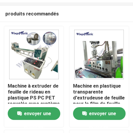
produits recommandés
Machine à extruder de
Machine en plastique
feuille de rideau en
transparente
Maison
plastique PS PC PET
d'extrudeuse de feuille
recyclée avec système
pour le film de feuille
de commande PLC
de PC de l'ANIMAL
Produits
envoyer une
envoyer une
FAMILIER pp EVA
picoseconde
demande
demande
Au sujet de nous