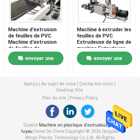
Machine d'extrudeuse de tuyau de PVC
Machine d'extrusion
Machine à extruder les
de feuilles de PVC
feuilles de PVC
Chaîne de production de tuyau de PPR
Machine d'extrusion
Extrudeuse de ligne de
de feuilles de
machine Extrudeuse
plastique
de feuilles de
Machine d'extrudeuse de tuyau de PE
envoyer une
envoyer une
plastique
demande
demande
Machine ondulée d'extrudeuse de tuyau
Aperçu
Au sujet de nous
Contactez-nous
Desktop Site
Machine d'extrusion de bande d'ANIMAL FAMILIER
Plan du site
Privacy Policy
Pp attachent la chaîne de production
Qualité
Machine en plastique d'extrudeuse de
tuyau
Usine De Chine.Copyright © 2026 Qingdao
Machine en plastique d'extrudeuse de feuille
Wings Plastic Technology Co.,Ltd. All Rights