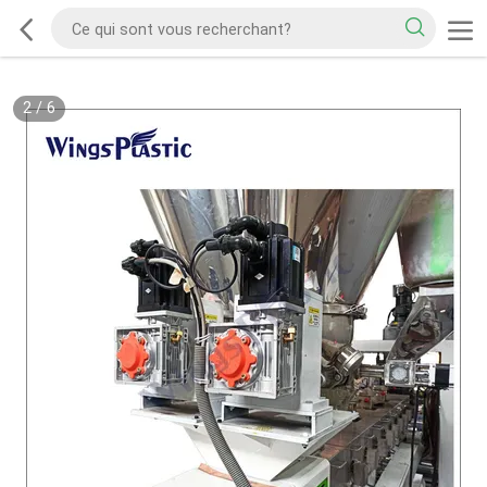
2
/
6