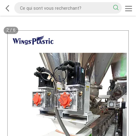
2
/
6