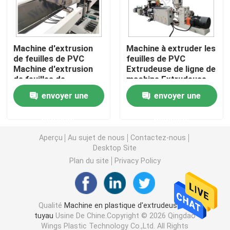
Machine d'extrudeuse de tuyau de PVC
Machine d'extrusion
Machine à extruder les
de feuilles de PVC
feuilles de PVC
Chaîne de production de tuyau de PPR
Machine d'extrusion
Extrudeuse de ligne de
de feuilles de
machine Extrudeuse
plastique
de feuilles de
Machine d'extrudeuse de tuyau de PE
envoyer une
envoyer une
plastique
demande
demande
Machine ondulée d'extrudeuse de tuyau
Aperçu
Au sujet de nous
Contactez-nous
Desktop Site
Machine d'extrusion de bande d'ANIMAL FAMILIER
Plan du site
Privacy Policy
Pp attachent la chaîne de production
Qualité
Machine en plastique d'extrudeuse de
tuyau
Usine De Chine.Copyright © 2026 Qingdao
Machine en plastique d'extrudeuse de feuille
Wings Plastic Technology Co.,Ltd. All Rights