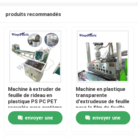
produits recommandés
Machine à extruder de
Machine en plastique
feuille de rideau en
transparente
Maison
plastique PS PC PET
d'extrudeuse de feuille
recyclée avec système
pour le film de feuille
de commande PLC
de PC de l'ANIMAL
Produits
envoyer une
envoyer une
FAMILIER pp EVA
picoseconde
demande
demande
Au sujet de nous