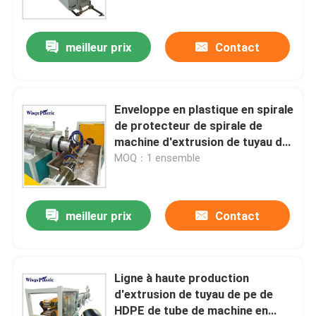
meilleur prix
Contact
Enveloppe en plastique en spirale
de protecteur de spirale de
machine d'extrusion de tuyau de
PE de machine d'extrudeuse de
MOQ：1 ensemble
tube
meilleur prix
Contact
Maison
Produits
Ligne à haute production
d'extrusion de tuyau de pe de
HDPE de tube de machine en
Au sujet de nous