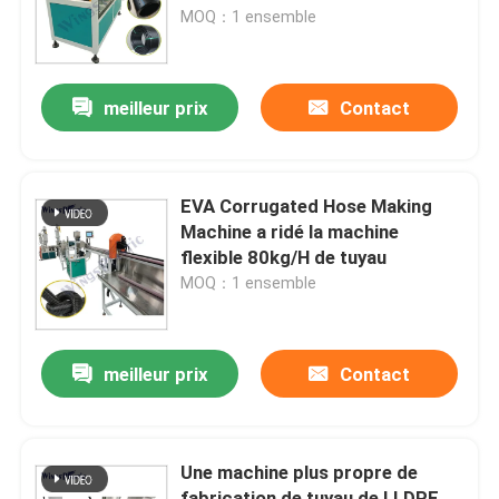
plastique à grande vitesse
MOQ：1 ensemble
d'extrudeuse
Visite d'usine
meilleur prix
Contact
Contrôle de qualité
Contactez-nous
EVA Corrugated Hose Making
Machine a ridé la machine
flexible 80kg/H de tuyau
Machine en plastique d'extrudeuse de tuyau
MOQ：1 ensemble
Ligne en plastique d'extrusion de tuyau
meilleur prix
Contact
Machine en plastique d'extrudeuse de tube
Une machine plus propre de
Machine d'extrudeuse de tuyau de HDPE
fabrication de tuyau de LLDPE