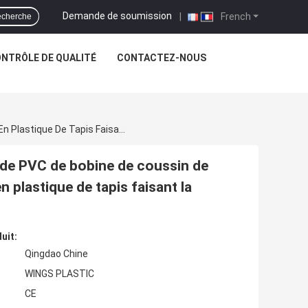
Demande de soumission
|
French
cherche
NTRÔLE DE QUALITÉ
CONTACTEZ-NOUS
Tapis En Plastique De Boucle De Bobine De PVC De PVC De Bobine De Coussin De Plancher De Mat Indoor De Bobine De Machine En Plastique De Tapis Faisant La Machine
 de PVC de bobine de coussin de
 plastique de tapis faisant la
uit:
Qingdao Chine
WINGS PLASTIC
CE