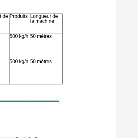
t de
Produits
Longueur de
la machine
500 kg/h
50 mètres
500 kg/h
50 mètres