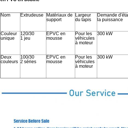
Nom
Extrudeuse
Matériaux de
Largeur
Demande d'éta
support
du tapis
la puissance
Couleur
120/30
EPVC en
Pour les
300 kW
unique
1 jeu
mousse
véhicules
à moteur
Deux
100/30
EPVC en
Pour les
300 kW
couleurs
2 séries
mousse
véhicules
à moteur