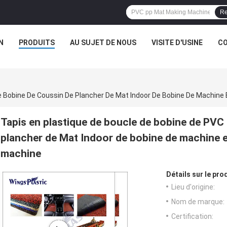
Re
N
PRODUITS
AU SUJET DE NOUS
VISITE D'USINE
CO
Tapis en plastique de boucle de bobine de PVC
plancher de Mat Indoor de bobine de machine en
machine
Détails sur le prod
Lieu d'origine:
Nom de marque:
Certification: