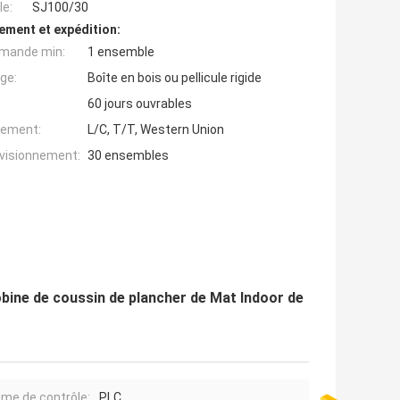
e:
SJ100/30
ement et expédition:
mande min:
1 ensemble
ge:
Boîte en bois ou pellicule rigide
60 jours ouvrables
iement:
L/C, T/T, Western Union
ovisionnement:
30 ensembles
obine de coussin de plancher de Mat Indoor de
me de contrôle:
PLC