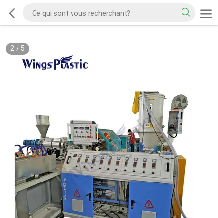
2
/
5