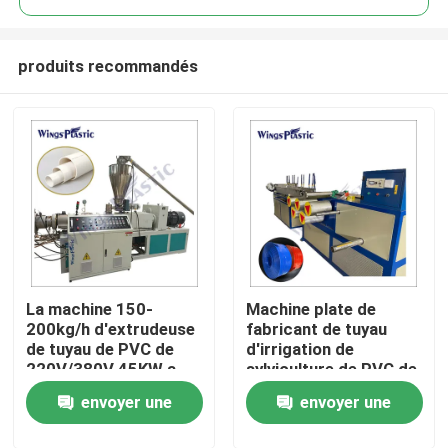
produits recommandés
La machine 150-
Machine plate de
Maison
200kg/h d'extrudeuse
fabricant de tuyau
de tuyau de PVC de
d'irrigation de
220V/380V 45KW a
sylviculture de PVC de
Produits
produit
configuration de
envoyer une
envoyer une
tissu-renforcé
automatique de tuyau
Au sujet de nous
demande
demande