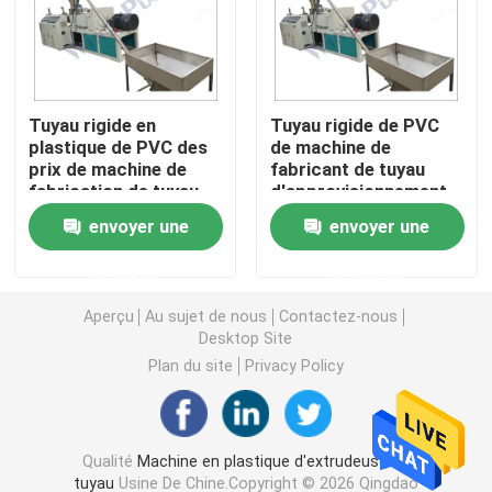
Machine d'extrudeuse de tuyau de PVC
Tuyau rigide en
Tuyau rigide de PVC
Chaîne de production de tuyau de PPR
plastique de PVC des
de machine de
prix de machine de
fabricant de tuyau
fabrication de tuyau
d'approvisionnement
Machine d'extrudeuse de tuyau de PE
de PVC faisant la
en eau de PVC de
envoyer une
envoyer une
machine
tuyau faisant la
machine
Machine ondulée d'extrudeuse de tuyau
demande
demande
Aperçu
Au sujet de nous
Contactez-nous
Machine d'extrusion de bande d'ANIMAL FAMILIER
Desktop Site
Plan du site
Privacy Policy
Pp attachent la chaîne de production
Qualité
Machine en plastique d'extrudeuse de
Machine en plastique d'extrudeuse de feuille
tuyau
Usine De Chine.Copyright © 2026 Qingdao