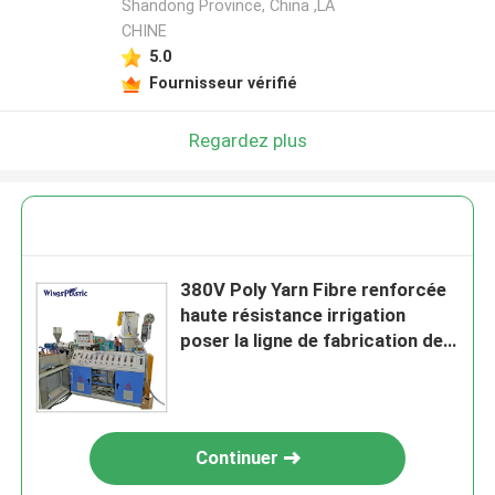
Shandong Province, China ,LA
CHINE
5.0
Fournisseur vérifié
Regardez plus
380V Poly Yarn Fibre renforcée
haute résistance irrigation
poser la ligne de fabrication de
tuyau plat machine de
production
Continuer