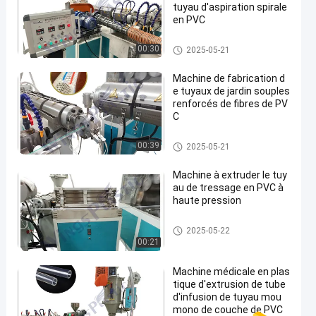
tuyau d'aspiration spirale
en PVC
Machine d'extrudeuse de tuya
00:30
2025-05-21
u de PVC
Machine de fabrication d
e tuyaux de jardin souples
renforcés de fibres de PV
C
Machine d'extrudeuse de tuya
00:39
2025-05-21
u de PVC
Machine à extruder le tuy
au de tressage en PVC à
haute pression
Machine d'extrudeuse de tuya
2025-05-22
u de PVC
00:21
Machine médicale en plas
tique d'extrusion de tube
d'infusion de tuyau mou
mono de couche de PVC