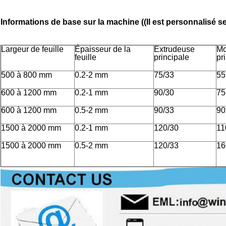
Informations de base sur la machine ((Il est personnalisé sel
Largeur de feuille
Épaisseur de la
Extrudeuse
Mo
feuille
principale
pr
500 à 800 mm
0.2-2 mm
75/33
55
600 à 1200 mm
0.2-1 mm
90/30
75
600 à 1200 mm
0.5-2 mm
90/33
90
1500 à 2000 mm
0.2-1 mm
120/30
11
1500 à 2000 mm
0.5-2 mm
120/33
16