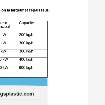
on la largeur et l'épaisseur):
teur
Capacité
incipal
 kW
200 kg/h
 kW
300 kg/h
 kW
360 kg/h
0 kW
400 kg/h
0 kW
600 kg/h