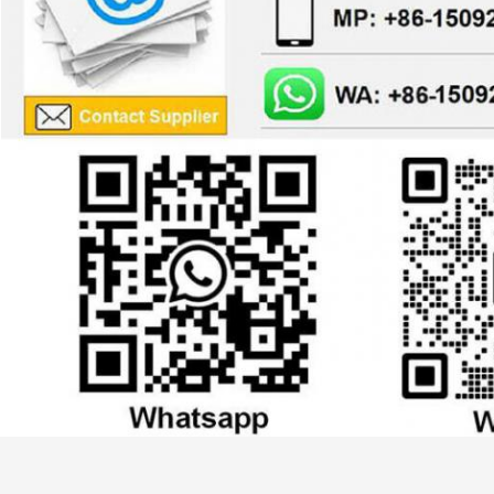
,
Produit Tag:
Le HDPE pp CHOIENT la ligne d'extrusion de feuille
HDPE 
Machine d'extrusion de feuille de PVC de HANCHES