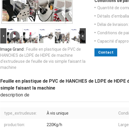
Conditions de pai
Quantité de com
Détails d'emballa
Délai de livraison:
Conditions de pa
Capacité d'appr
Image Grand :
Feuille en plastique de PVC de
Contact
HANCHES de LDPE de HDPE de machine
d'extrudeuse de feuille de vis simple faisant la
machine
Feuille en plastique de PVC de HANCHES de LDPE de HDPE de
simple faisant la machine
description de
type_extrudeuse:
À vis unique
Condi
production:
220Kg/h
Largeu