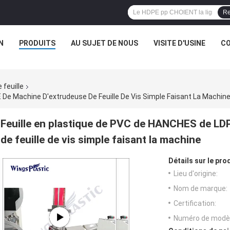
Re
N
PRODUITS
AU SUJET DE NOUS
VISITE D'USINE
CO
 feuille
De Machine D'extrudeuse De Feuille De Vis Simple Faisant La Machin
Feuille en plastique de PVC de HANCHES de LD
de feuille de vis simple faisant la machine
Détails sur le prod
Lieu d'origine:
Nom de marque:
Certification:
Numéro de modèl