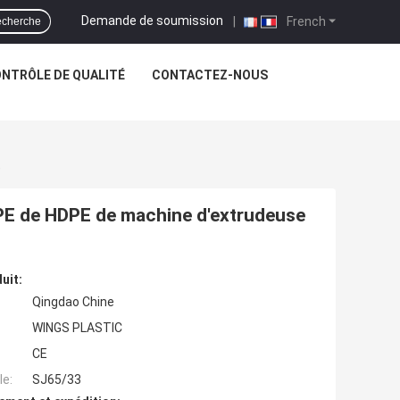
Demande de soumission
|
French
cherche
NTRÔLE DE QUALITÉ
CONTACTEZ-NOUS
e
PE de HDPE de machine d'extrudeuse
uit:
Qingdao Chine
WINGS PLASTIC
CE
e:
SJ65/33