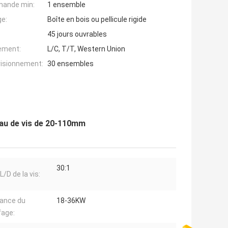
mande min:
1 ensemble
ge:
Boîte en bois ou pellicule rigide
45 jours ouvrables
iement:
L/C, T/T, Western Union
visionnement:
30 ensembles
eau de vis de 20-110mm
30:1
L/D de la vis:
ance du
18-36KW
fage: