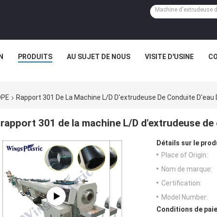
N
PRODUITS
AU SUJET DE NOUS
VISITE D'USINE
CO
DPE
Rapport 301 De La Machine L/D D'extrudeuse De Conduite D'eau
rapport 301 de la machine L/D d'extrudeuse de
Détails sur le prod
Place of Origin:
Nom de marque:
Certification:
Model Number:
Conditions de paie