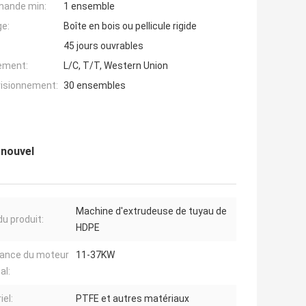
mande min:
1 ensemble
ge:
Boîte en bois ou pellicule rigide
45 jours ouvrables
iement:
L/C, T/T, Western Union
visionnement:
30 ensembles
 nouvel
Machine d'extrudeuse de tuyau de
u produit:
HDPE
ance du moteur
11-37KW
al:
iel:
PTFE et autres matériaux