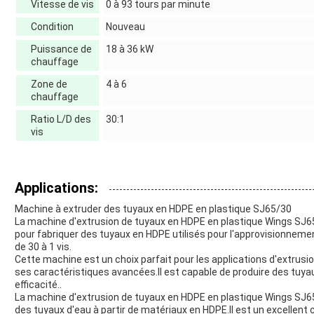
Vitesse de vis
0 à 93 tours par minute
Condition
Nouveau
Puissance de
18 à 36 kW
chauffage
Zone de
4 à 6
chauffage
Ratio L/D des
30:1
vis
Applications:
Machine à extruder des tuyaux en HDPE en plastique SJ65/30
La machine d'extrusion de tuyaux en HDPE en plastique Wings S
pour fabriquer des tuyaux en HDPE utilisés pour l'approvisionneme
de 30 à 1 vis.
Cette machine est un choix parfait pour les applications d'extrusi
ses caractéristiques avancées.Il est capable de produire des tuy
efficacité..
La machine d'extrusion de tuyaux en HDPE en plastique Wings SJ65
des tuyaux d'eau à partir de matériaux en HDPE.Il est un excellent 