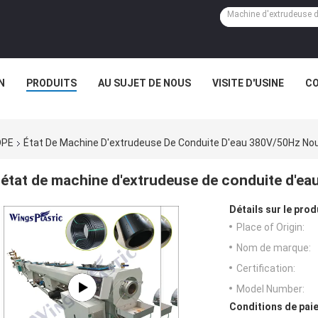
N
PRODUITS
AU SUJET DE NOUS
VISITE D'USINE
CO
DPE
État De Machine D'extrudeuse De Conduite D'eau 380V/50Hz No
état de machine d'extrudeuse de conduite d'e
Détails sur le prod
Place of Origin:
Nom de marque:
Certification:
Model Number:
Conditions de paie