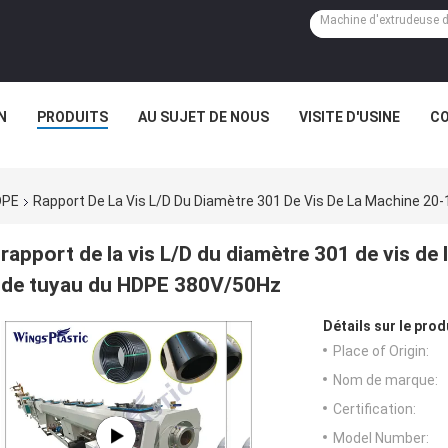
N
PRODUITS
AU SUJET DE NOUS
VISITE D'USINE
CO
DPE
Rapport De La Vis L/D Du Diamètre 301 De Vis De La Machine 
rapport de la vis L/D du diamètre 301 de vis d
de tuyau du HDPE 380V/50Hz
Détails sur le prod
Place of Origin:
Nom de marque:
Certification:
Model Number: