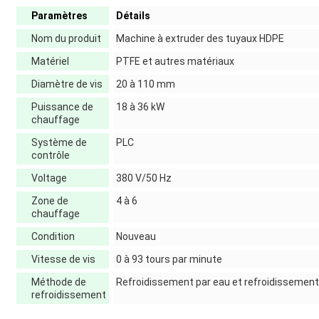
Paramètres
Détails
Nom du produit
Machine à extruder des tuyaux HDPE
Matériel
PTFE et autres matériaux
Diamètre de vis
20 à 110 mm
Puissance de
18 à 36 kW
chauffage
Système de
PLC
contrôle
Voltage
380 V/50 Hz
Zone de
4 à 6
chauffage
Condition
Nouveau
Vitesse de vis
0 à 93 tours par minute
Méthode de
Refroidissement par eau et refroidissement 
refroidissement