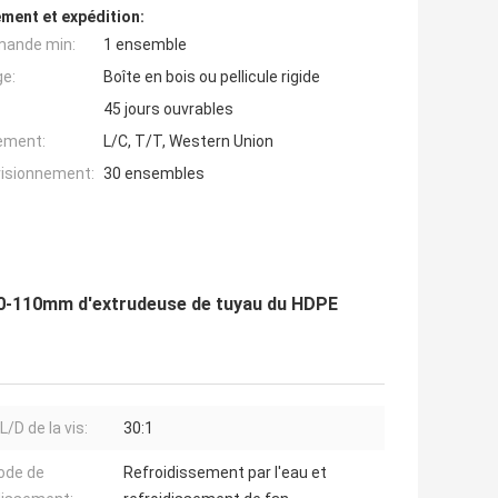
ment et expédition:
mande min:
1 ensemble
ge:
Boîte en bois ou pellicule rigide
45 jours ouvrables
iement:
L/C, T/T, Western Union
visionnement:
30 ensembles
e 20-110mm d'extrudeuse de tuyau du HDPE
L/D de la vis:
30:1
ode de
Refroidissement par l'eau et