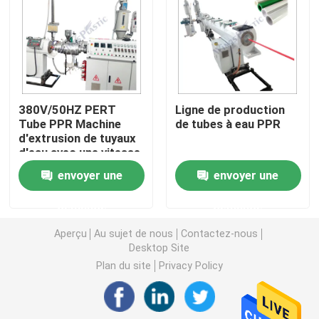
Machine d'extrudeuse de tuyau de PVC
Chaîne de production de tuyau de PPR
380V/50HZ PERT
Ligne de production
Tube PPR Machine
de tubes à eau PPR
Machine d'extrudeuse de tuyau de PE
d'extrusion de tuyaux
d'eau avec une vitesse
de 0,5 à 10 m/min
Machine ondulée d'extrudeuse de tuyau
envoyer une
envoyer une
demande
demande
Machine d'extrusion de bande d'ANIMAL FAMILIER
Aperçu
Au sujet de nous
Contactez-nous
Desktop Site
Pp attachent la chaîne de production
Plan du site
Privacy Policy
Machine en plastique d'extrudeuse de feuille