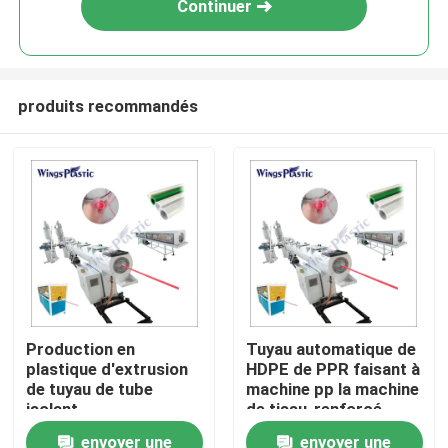
Continuer
produits recommandés
Maison
Production en
Tuyau automatique de
plastique d'extrusion
HDPE de PPR faisant à
Produits
de tuyau de tube
machine pp la machine
isolant
de tissu-renforcé
d'approvisionnement
d'extrusion de tuyau
envoyer une
envoyer une
Au sujet de nous