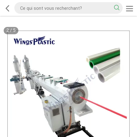
2
/
5