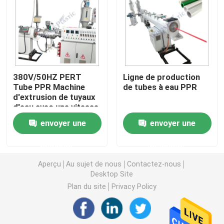
Machine d'extrudeuse de tuyau de PVC
Chaîne de production de tuyau de PPR
380V/50HZ PERT
Ligne de production
Tube PPR Machine
de tubes à eau PPR
Machine d'extrudeuse de tuyau de PE
d'extrusion de tuyaux
d'eau avec une vitesse
de 0,5 à 10 m/min
Machine ondulée d'extrudeuse de tuyau
envoyer une
envoyer une
demande
demande
Machine d'extrusion de bande d'ANIMAL FAMILIER
Aperçu
Au sujet de nous
Contactez-nous
Desktop Site
Pp attachent la chaîne de production
Plan du site
Privacy Policy
Machine en plastique d'extrudeuse de feuille