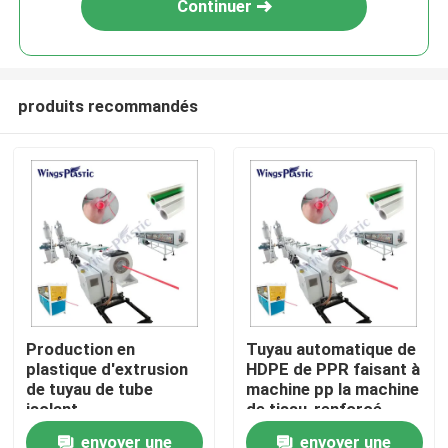
Continuer
produits recommandés
Maison
Production en
Tuyau automatique de
plastique d'extrusion
HDPE de PPR faisant à
Produits
de tuyau de tube
machine pp la machine
isolant
de tissu-renforcé
d'approvisionnement
d'extrusion de tuyau
envoyer une
envoyer une
Au sujet de nous