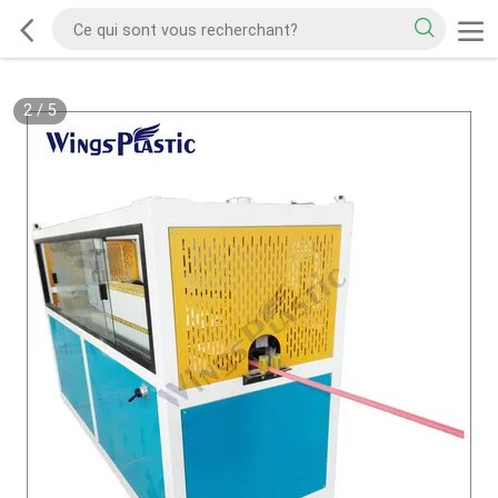
2
/
5