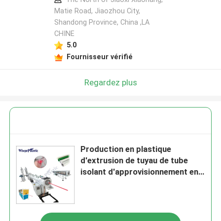
Matie Road, Jiaozhou City,
Shandong Province, China ,LA
CHINE
5.0
Fournisseur vérifié
Regardez plus
Production en plastique
d'extrusion de tuyau de tube
isolant d'approvisionnement en
eau du PE pp PPR de HDPE
faisant la machine de tuyau de
ppr de machine