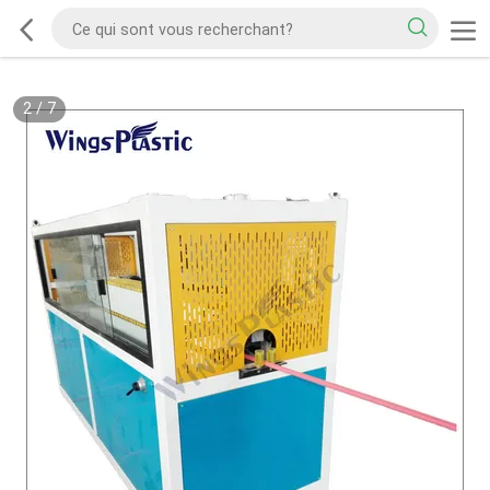
2
/
7