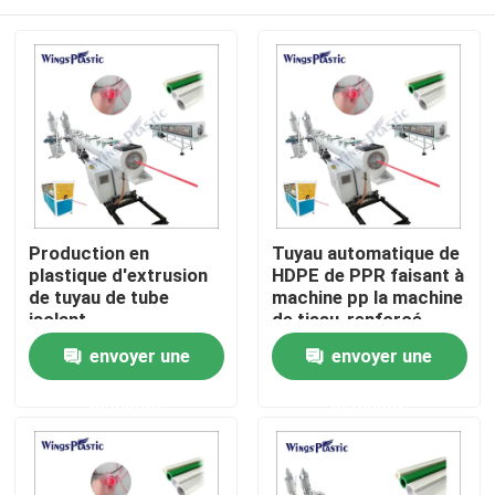
Production en
Tuyau automatique de
plastique d'extrusion
HDPE de PPR faisant à
de tuyau de tube
machine pp la machine
isolant
de tissu-renforcé
d'approvisionnement
d'extrusion de tuyau
Maison
envoyer une
envoyer une
en eau du PE pp PPR
de HDPE faisant la
demande
demande
machine de tuyau de
Produits
ppr de machine
Au sujet de nous