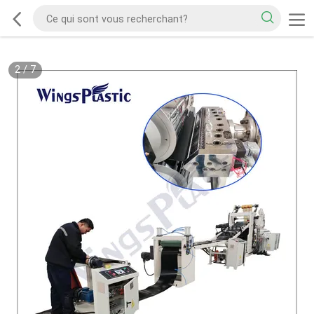
2
/
7