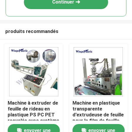
Continuer
produits recommandés
Maison
Machine à extruder de
Machine en plastique
feuille de rideau en
transparente
Produits
plastique PS PC PET
d'extrudeuse de feuille
recyclée avec système
pour le film de feuille
de commande PLC
de PC de l'ANIMAL
envoyer une
envoyer une
Au sujet de nous