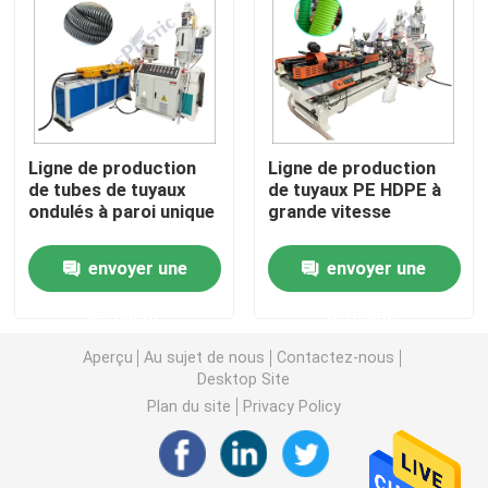
Machine d'extrudeuse de tuyau de PVC
Chaîne de production de tuyau de PPR
Ligne de production
Ligne de production
de tubes de tuyaux
de tuyaux PE HDPE à
Machine d'extrudeuse de tuyau de PE
ondulés à paroi unique
grande vitesse
Machine ondulée d'extrudeuse de tuyau
envoyer une
envoyer une
demande
demande
Machine d'extrusion de bande d'ANIMAL FAMILIER
Aperçu
Au sujet de nous
Contactez-nous
Desktop Site
Pp attachent la chaîne de production
Plan du site
Privacy Policy
Machine en plastique d'extrudeuse de feuille