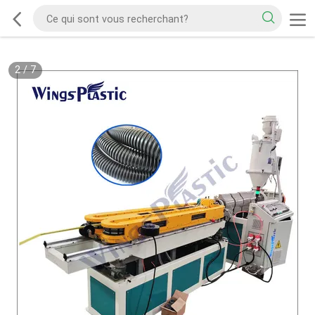
2
/
7