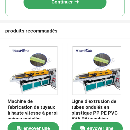
Continuer
produits recommandés
Maison
Machine de
Ligne d'extrusion de
fabrication de tuyaux
tubes ondulés en
Produits
à haute vitesse à paroi
plastique PP PE PVC
unique ondulée
EVA PA/machine
d'extrusion de tubes
envoyer une
envoyer une
Au sujet de nous