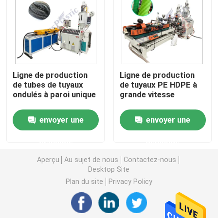
Machine d'extrudeuse de tuyau de PVC
Chaîne de production de tuyau de PPR
Ligne de production
Ligne de production
de tubes de tuyaux
de tuyaux PE HDPE à
Machine d'extrudeuse de tuyau de PE
ondulés à paroi unique
grande vitesse
Machine ondulée d'extrudeuse de tuyau
envoyer une
envoyer une
demande
demande
Machine d'extrusion de bande d'ANIMAL FAMILIER
Aperçu
Au sujet de nous
Contactez-nous
Desktop Site
Pp attachent la chaîne de production
Plan du site
Privacy Policy
Machine en plastique d'extrudeuse de feuille