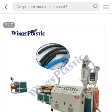
2
/
7