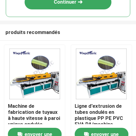
Continuer
produits recommandés
Maison
Machine de
Ligne d'extrusion de
fabrication de tuyaux
tubes ondulés en
Produits
à haute vitesse à paroi
plastique PP PE PVC
unique ondulée
EVA PA/machine
d'extrusion de tubes
envoyer une
envoyer une
Au sujet de nous