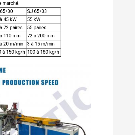
le marché.
 65/30
SJ 65/33
 à 45 kW
55 kW
à 72 paires
55 paires
 à 110 mm
72 à 200 mm
 à 20 m/min
3 à 15 m/min
 à 150 kg/h
100 à 180 kg/h