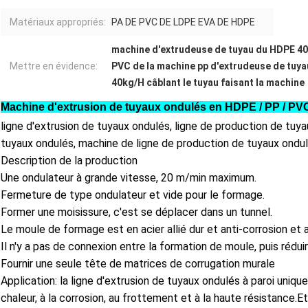
Matériaux appropriés:
PA DE PVC DE LDPE EVA DE HDPE
machine d'extrudeuse de tuyau du HDPE 4
Mettre en évidence:
PVC de la machine pp d'extrudeuse de tuy
40kg/H câblant le tuyau faisant la machine
Machine d'extrusion de tuyaux ondulés en HDPE / PP / PVC à
ligne d'extrusion de tuyaux ondulés, ligne de production de tuy
tuyaux ondulés, machine de ligne de production de tuyaux ondul
Description de la production
Une ondulateur à grande vitesse, 20 m/min maximum.
Fermeture de type ondulateur et vide pour le formage.
Former une moisissure, c'est se déplacer dans un tunnel.
Le moule de formage est en acier allié dur et anti-corrosion et a
Il n'y a pas de connexion entre la formation de moule, puis réd
Fournir une seule tête de matrices de corrugation murale
Application: la ligne d'extrusion de tuyaux ondulés à paroi uniqu
chaleur, à la corrosion, au frottement et à la haute résistance.Et