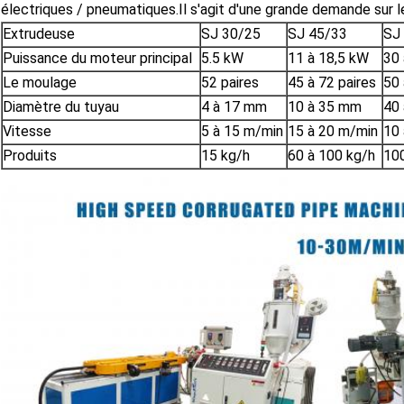
électriques / pneumatiques.Il s'agit d'une grande demande sur 
Extrudeuse
SJ 30/25
SJ 45/33
SJ
Puissance du moteur principal
5.5 kW
11 à 18,5 kW
30
Le moulage
52 paires
45 à 72 paires
50 
Diamètre du tuyau
4 à 17 mm
10 à 35 mm
40
Vitesse
5 à 15 m/min
15 à 20 m/min
10
Produits
15 kg/h
60 à 100 kg/h
100