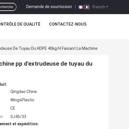
Demande de soumission
|
French
cherche
NTRÔLE DE QUALITÉ
CONTACTEZ-NOUS
rudeuse De Tuyau Du HDPE 40kg/H Faisant La Machine
chine pp d'extrudeuse de tuyau du
uit:
Qingdao Chine
WingsPlastic
CE
e:
SJ45/33
ement et expédition: