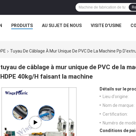
Re
N
PRODUITS
AU SUJET DE NOUS
VISITE D'USINE
CO
DPE
Tuyau De Câblage À Mur Unique De PVC De La Machine Pp D'ext
tuyau de câblage à mur unique de PVC de la ma
HDPE 40kg/H faisant la machine
Détails sur le prod
Lieu d'origine:
Nom de marque:
Certification:
Numéro de modèl
Conditions de pai