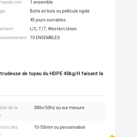
mande min:
1 ensemble
ge:
Boîte en bois ou pellicule rigide
45 jours ouvrables
iement:
L/C, T/T, Western Union
ovisionnement:
10 ENSEMBLES
xtrudeuse de tuyau du HDPE 40kg/H faisant la
tion de la
380v/50hz ou sur mesure
:
tres des
10-50mm ou personnalisé
: