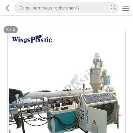
2
/
6