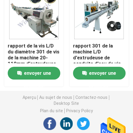
Machine d'extrudeuse de tuyau de PVC
Chaîne de production de tuyau de PPR
rapport de la vis L/D
rapport 301 de la
du diamètre 301 de vis
machine L/D
Machine d'extrudeuse de tuyau de PE
de la machine 20-
d'extrudeuse de
110mm d'extrudeuse
conduite d'eau de vis
de tuyau du HDPE
de 20-110mm
Machine ondulée d'extrudeuse de tuyau
envoyer une
envoyer une
380V/50Hz
demande
demande
Machine d'extrusion de bande d'ANIMAL FAMILIER
Aperçu
Au sujet de nous
Contactez-nous
Desktop Site
Pp attachent la chaîne de production
Plan du site
Privacy Policy
Machine en plastique d'extrudeuse de feuille