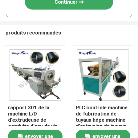
Continuer
produits recommandés
Maison
rapport 301 de la
PLC contrôle machine
machine L/D
de fabrication de
Produits
d'extrudeuse de
tuyaux hdpe machine
conduite d'eau de vis
d'extrusion de tuyaux
de 20-110mm
hdpe machine de
envoyer une
envoyer une
Au sujet de nous