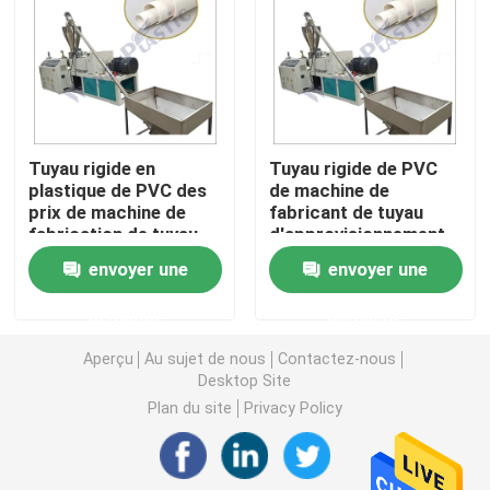
Machine d'extrudeuse de tuyau de PVC
Chaîne de production de tuyau de PPR
Tuyau rigide en
Tuyau rigide de PVC
plastique de PVC des
de machine de
Machine d'extrudeuse de tuyau de PE
prix de machine de
fabricant de tuyau
fabrication de tuyau
d'approvisionnement
de PVC faisant la
en eau de PVC de
Machine ondulée d'extrudeuse de tuyau
envoyer une
envoyer une
machine
tuyau faisant la
machine
demande
demande
Machine d'extrusion de bande d'ANIMAL FAMILIER
Aperçu
Au sujet de nous
Contactez-nous
Desktop Site
Pp attachent la chaîne de production
Plan du site
Privacy Policy
Machine en plastique d'extrudeuse de feuille