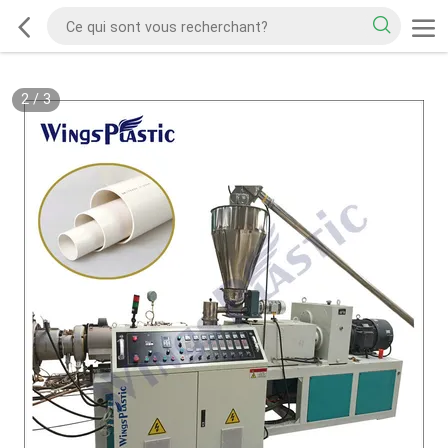
2
/
3