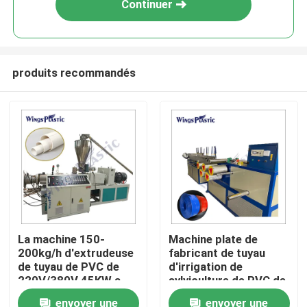
Continuer
produits recommandés
Maison
La machine 150-
Machine plate de
200kg/h d'extrudeuse
fabricant de tuyau
Produits
de tuyau de PVC de
d'irrigation de
220V/380V 45KW a
sylviculture de PVC de
produit
configuration de
envoyer une
envoyer une
Au sujet de nous