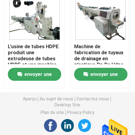
Machine d'extrudeuse de tuyau de PVC
Chaîne de production de tuyau de PPR
L'usine de tubes HDPE
Machine de
produit une
fabrication de tuyaux
Machine d'extrudeuse de tuyau de PE
extrudeuse de tubes
de drainage en
HDPE et une machine
plastique Pp Pe Hdpe
d'extrudeuse de tubes
Machine ondulée d'extrudeuse de tuyau
envoyer une
envoyer une
PE
demande
demande
Machine d'extrusion de bande d'ANIMAL FAMILIER
Aperçu
Au sujet de nous
Contactez-nous
Desktop Site
Pp attachent la chaîne de production
Plan du site
Privacy Policy
Machine en plastique d'extrudeuse de feuille