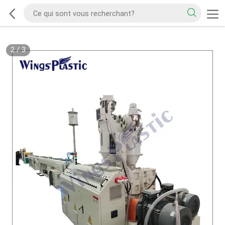
2
/
3