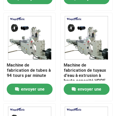
fabrication
demande
demande
Visite d'usine
Contrôle de qualité
Contactez-nous
Machine en plastique d'extrudeuse de tuyau
Machine de
Machine de
fabrication de tubes à
fabrication de tuyaux
94 tours par minute
d'eau à extrusion à
Ligne en plastique d'extrusion de tuyau
haute capacité HDPE
PE PP
envoyer une
envoyer une
Machine en plastique d'extrudeuse de tube
demande
demande
Machine d'extrudeuse de tuyau de HDPE