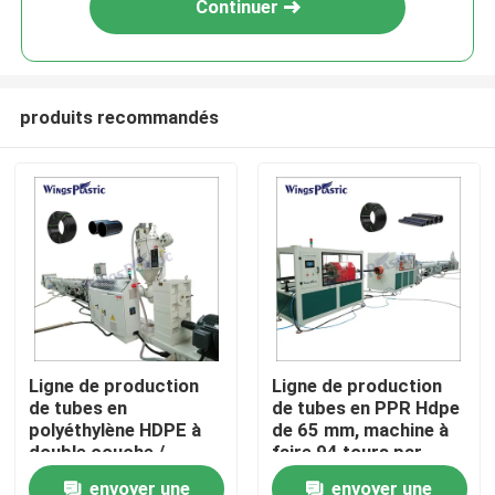
Continuer
produits recommandés
Maison
Ligne de production
Ligne de production
de tubes en
de tubes en PPR Hdpe
Produits
polyéthylène HDPE à
de 65 mm, machine à
double couche /
faire 94 tours par
machine de
minute
envoyer une
envoyer une
Au sujet de nous