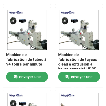
demande
demande
Visite d'usine
Contrôle de qualité
Contactez-nous
Machine de
Machine de
Machine en plastique d'extrudeuse de tuyau
fabrication de tubes à
fabrication de tuyaux
94 tours par minute
d'eau à extrusion à
haute capacité HDPE
Ligne en plastique d'extrusion de tuyau
PE PP
envoyer une
envoyer une
demande
demande
Machine en plastique d'extrudeuse de tube
Machine d'extrudeuse de tuyau de HDPE