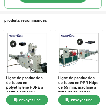
produits recommandés
Maison
Ligne de production
Ligne de production
de tubes en
de tubes en PPR Hdpe
polyéthylène HDPE à
de 65 mm, machine à
Produits
double couche /
faire 94 tours par
machine de
minute
envoyer une
envoyer une
fabrication
Au sujet de nous