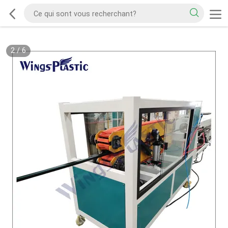
2
/
6