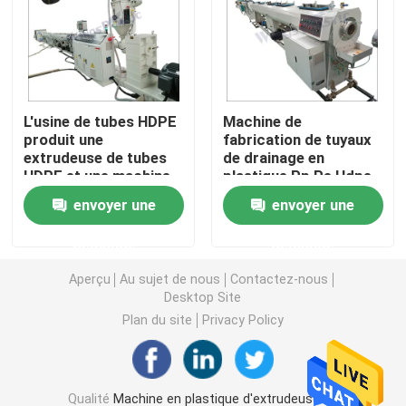
Machine d'extrudeuse de tuyau de PVC
Chaîne de production de tuyau de PPR
L'usine de tubes HDPE
Machine de
produit une
fabrication de tuyaux
extrudeuse de tubes
de drainage en
Machine d'extrudeuse de tuyau de PE
HDPE et une machine
plastique Pp Pe Hdpe
d'extrudeuse de tubes
envoyer une
envoyer une
PE
Machine ondulée d'extrudeuse de tuyau
demande
demande
Machine d'extrusion de bande d'ANIMAL FAMILIER
Aperçu
Au sujet de nous
Contactez-nous
Desktop Site
Plan du site
Privacy Policy
Pp attachent la chaîne de production
Machine en plastique d'extrudeuse de feuille
Qualité
Machine en plastique d'extrudeuse de