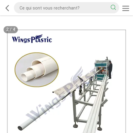
2
/
4