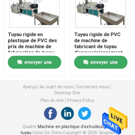
Machine d'extrudeuse de tuyau de PVC
Tuyau rigide en
Tuyau rigide de PVC
Chaîne de production de tuyau de PPR
plastique de PVC des
de machine de
prix de machine de
fabricant de tuyau
fabrication de tuyau
d'approvisionnement
Machine d'extrudeuse de tuyau de PE
de PVC faisant la
en eau de PVC de
envoyer une
envoyer une
machine
tuyau faisant la
machine
Machine ondulée d'extrudeuse de tuyau
demande
demande
Aperçu
Au sujet de nous
Contactez-nous
Machine d'extrusion de bande d'ANIMAL FAMILIER
Desktop Site
Plan du site
Privacy Policy
Pp attachent la chaîne de production
Qualité
Machine en plastique d'extrudeuse de
Machine en plastique d'extrudeuse de feuille
tuyau
Usine De Chine.Copyright © 2026 Qingdao