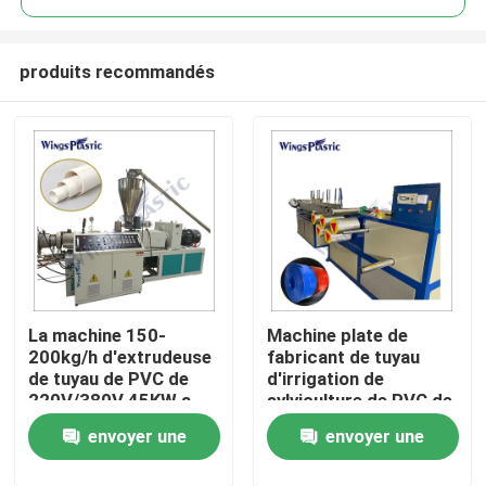
produits recommandés
La machine 150-
Machine plate de
Maison
200kg/h d'extrudeuse
fabricant de tuyau
de tuyau de PVC de
d'irrigation de
220V/380V 45KW a
sylviculture de PVC de
Produits
produit
configuration de
envoyer une
envoyer une
tissu-renforcé
automatique de tuyau
Au sujet de nous
demande
demande