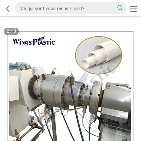
2
/
3