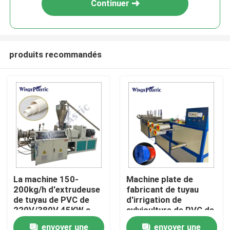
Continuer
produits recommandés
Maison
La machine 150-
Machine plate de
200kg/h d'extrudeuse
fabricant de tuyau
Produits
de tuyau de PVC de
d'irrigation de
220V/380V 45KW a
sylviculture de PVC de
produit
configuration de
envoyer une
envoyer une
Au sujet de nous