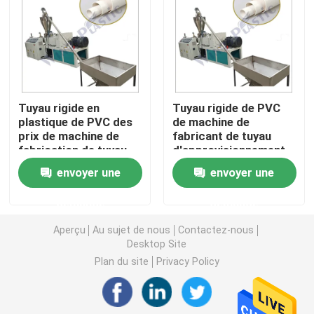
Machine d'extrudeuse de tuyau de PVC
Chaîne de production de tuyau de PPR
Tuyau rigide en
Tuyau rigide de PVC
plastique de PVC des
de machine de
Machine d'extrudeuse de tuyau de PE
prix de machine de
fabricant de tuyau
fabrication de tuyau
d'approvisionnement
de PVC faisant la
en eau de PVC de
Machine ondulée d'extrudeuse de tuyau
envoyer une
envoyer une
machine
tuyau faisant la
machine
demande
demande
Machine d'extrusion de bande d'ANIMAL FAMILIER
Aperçu
Au sujet de nous
Contactez-nous
Desktop Site
Pp attachent la chaîne de production
Plan du site
Privacy Policy
Machine en plastique d'extrudeuse de feuille