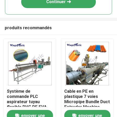
Continuer
produits recommandés
Maison
Système de
Cable en PE en
commande PLC
plastique 7 voies
Produits
aspirateur tuyau
Micropipe Bundle Duct
flexible PVC PE EVA
Extruder Machine
machine d'extrusion
Machine d'extrusion
envoyer une
envoyer une
Au sujet de nous