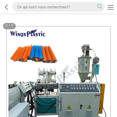
2
/
3