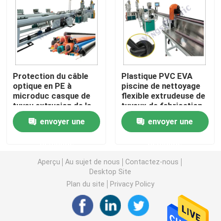
Machine d'extrudeuse de tuyau de PVC
Chaîne de production de tuyau de PPR
Protection du câble
Plastique PVC EVA
optique en PE à
piscine de nettoyage
Machine d'extrudeuse de tuyau de PE
microduc casque de
flexible extrudeuse de
tuyau extrusion de la
tuyaux de fabrication
ligne de fabrication de
de machine ligne de
Machine ondulée d'extrudeuse de tuyau
envoyer une
envoyer une
la machine à vis unique
production
demande
demande
Machine d'extrusion de bande d'ANIMAL FAMILIER
Aperçu
Au sujet de nous
Contactez-nous
Desktop Site
Pp attachent la chaîne de production
Plan du site
Privacy Policy
Machine en plastique d'extrudeuse de feuille