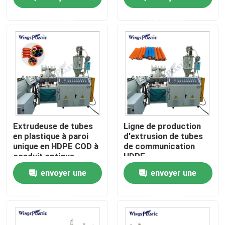
de tuyau en plastique
de tuyaux en plastique
demande
demande
Visite d'usine
Contrôle de qualité
Contactez-nous
Machine en plastique d'extrudeuse de tuyau
Extrudeuse de tubes
Ligne de production
en plastique à paroi
d'extrusion de tubes
unique en HDPE COD à
de communication
Ligne en plastique d'extrusion de tuyau
conduit optique
HDPE
ondulé
envoyer une
envoyer une
Machine en plastique d'extrudeuse de tube
demande
demande
Machine d'extrudeuse de tuyau de HDPE