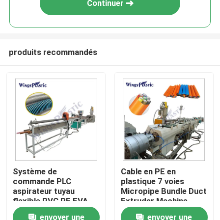
Continuer
produits recommandés
Maison
Système de
Cable en PE en
commande PLC
plastique 7 voies
Produits
aspirateur tuyau
Micropipe Bundle Duct
flexible PVC PE EVA
Extruder Machine
machine d'extrusion
Machine d'extrusion
envoyer une
envoyer une
Au sujet de nous