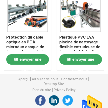
Machine d'extrudeuse de tuyau de PVC
Chaîne de production de tuyau de PPR
Protection du câble
Plastique PVC EVA
optique en PE à
piscine de nettoyage
Machine d'extrudeuse de tuyau de PE
microduc casque de
flexible extrudeuse de
tuyau extrusion de la
tuyaux de fabrication
ligne de fabrication de
de machine ligne de
Machine ondulée d'extrudeuse de tuyau
envoyer une
envoyer une
la machine à vis unique
production
demande
demande
Machine d'extrusion de bande d'ANIMAL FAMILIER
Aperçu
Au sujet de nous
Contactez-nous
Desktop Site
Pp attachent la chaîne de production
Plan du site
Privacy Policy
Machine en plastique d'extrudeuse de feuille