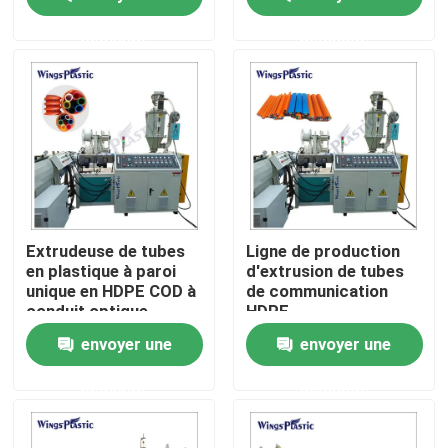
de tuyau en plastique
de tuyaux en plastique
demande
demande
Visite d'usine
Contrôle de qualité
Contactez-nous
Machine en plastique d'extrudeuse de tuyau
Extrudeuse de tubes
Ligne de production
en plastique à paroi
d'extrusion de tubes
unique en HDPE COD à
de communication
Ligne en plastique d'extrusion de tuyau
conduit optique
HDPE
ondulé
envoyer une
envoyer une
Machine en plastique d'extrudeuse de tube
demande
demande
Machine d'extrudeuse de tuyau de HDPE