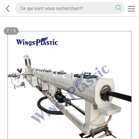
2
/
6