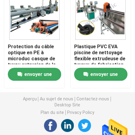
Machine d'extrudeuse de tuyau de PVC
Chaîne de production de tuyau de PPR
Protection du câble
Plastique PVC EVA
optique en PE à
piscine de nettoyage
Machine d'extrudeuse de tuyau de PE
microduc casque de
flexible extrudeuse de
tuyau extrusion de la
tuyaux de fabrication
ligne de fabrication de
de machine ligne de
Machine ondulée d'extrudeuse de tuyau
envoyer une
envoyer une
la machine à vis unique
production
demande
demande
Machine d'extrusion de bande d'ANIMAL FAMILIER
Aperçu
Au sujet de nous
Contactez-nous
Desktop Site
Pp attachent la chaîne de production
Plan du site
Privacy Policy
Machine en plastique d'extrudeuse de feuille