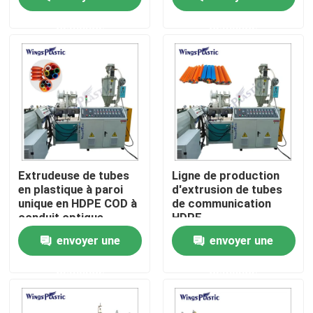
de tuyau en plastique
de tuyaux en plastique
demande
demande
Visite d'usine
Contrôle de qualité
Contactez-nous
Machine en plastique d'extrudeuse de tuyau
Extrudeuse de tubes
Ligne de production
en plastique à paroi
d'extrusion de tubes
unique en HDPE COD à
de communication
Ligne en plastique d'extrusion de tuyau
conduit optique
HDPE
ondulé
envoyer une
envoyer une
Machine en plastique d'extrudeuse de tube
demande
demande
Machine d'extrudeuse de tuyau de HDPE