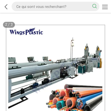
2
/
3