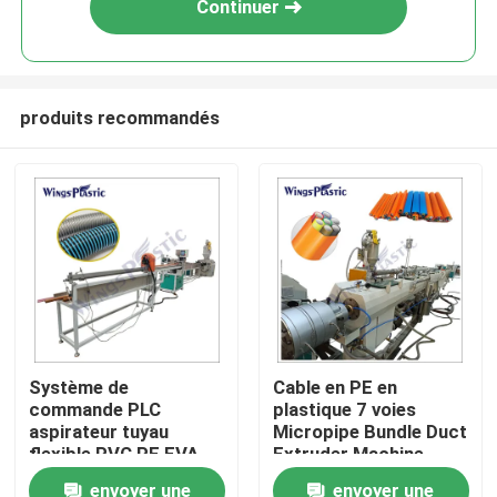
Continuer
produits recommandés
Maison
Système de
Cable en PE en
commande PLC
plastique 7 voies
Produits
aspirateur tuyau
Micropipe Bundle Duct
flexible PVC PE EVA
Extruder Machine
machine d'extrusion
Machine d'extrusion
envoyer une
envoyer une
Au sujet de nous