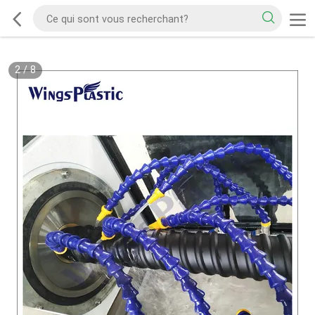
2
/
8