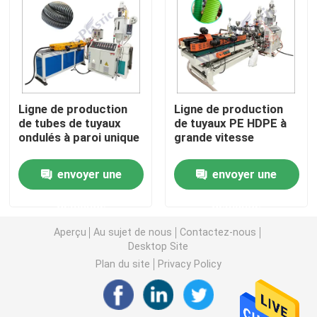
Machine d'extrudeuse de tuyau de PVC
Chaîne de production de tuyau de PPR
Ligne de production
Ligne de production
de tubes de tuyaux
de tuyaux PE HDPE à
Machine d'extrudeuse de tuyau de PE
ondulés à paroi unique
grande vitesse
Machine ondulée d'extrudeuse de tuyau
envoyer une
envoyer une
demande
demande
Machine d'extrusion de bande d'ANIMAL FAMILIER
Aperçu
Au sujet de nous
Contactez-nous
Desktop Site
Pp attachent la chaîne de production
Plan du site
Privacy Policy
Machine en plastique d'extrudeuse de feuille