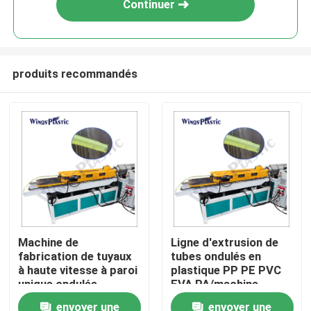
Continuer
produits recommandés
Maison
Machine de
Ligne d'extrusion de
fabrication de tuyaux
tubes ondulés en
Produits
à haute vitesse à paroi
plastique PP PE PVC
unique ondulée
EVA PA/machine
d'extrusion de tubes
envoyer une
envoyer une
Au sujet de nous