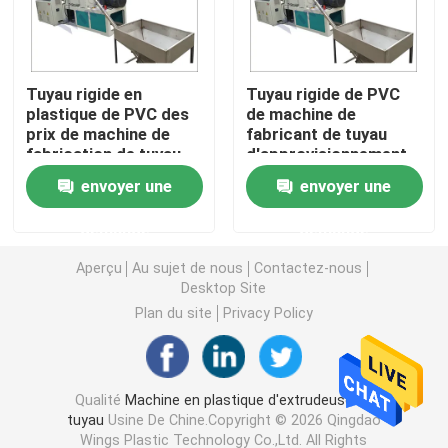
Machine d'extrudeuse de tuyau de PVC
Tuyau rigide en
Tuyau rigide de PVC
plastique de PVC des
de machine de
Chaîne de production de tuyau de PPR
prix de machine de
fabricant de tuyau
fabrication de tuyau
d'approvisionnement
de PVC faisant la
en eau de PVC de
Machine d'extrudeuse de tuyau de PE
envoyer une
envoyer une
machine
tuyau faisant la
machine
demande
demande
Machine ondulée d'extrudeuse de tuyau
Aperçu
Au sujet de nous
Contactez-nous
Desktop Site
Machine d'extrusion de bande d'ANIMAL FAMILIER
Plan du site
Privacy Policy
Pp attachent la chaîne de production
Qualité
Machine en plastique d'extrudeuse de
tuyau
Usine De Chine.Copyright © 2026 Qingdao
Machine en plastique d'extrudeuse de feuille
Wings Plastic Technology Co.,Ltd. All Rights