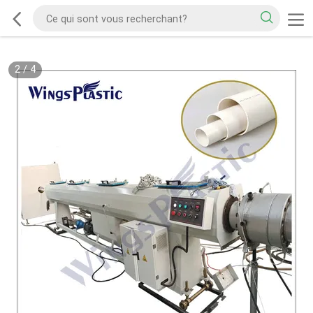
2
/
4