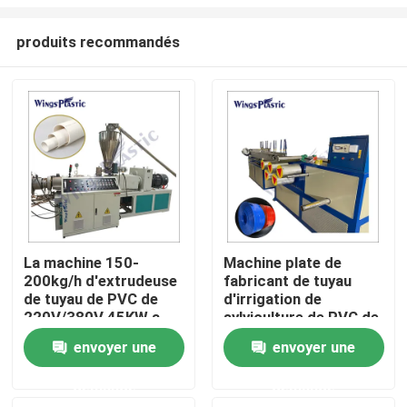
produits recommandés
La machine 150-
Machine plate de
200kg/h d'extrudeuse
fabricant de tuyau
Maison
de tuyau de PVC de
d'irrigation de
220V/380V 45KW a
sylviculture de PVC de
produit
configuration de
Produits
envoyer une
envoyer une
tissu-renforcé
automatique de tuyau
demande
demande
Au sujet de nous