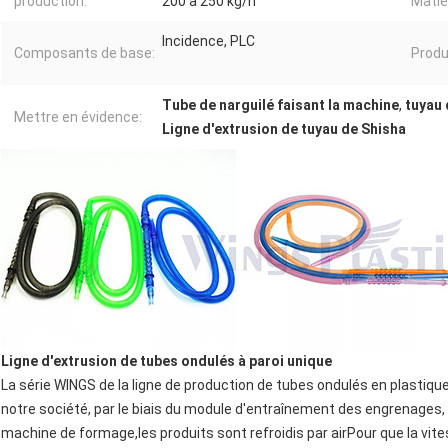
production:
200 à 250 kg/h
Matiè
Incidence, PLC
Composants de base:
Produi
Tube de narguilé faisant la machine
,
tuyau 
Mettre en évidence:
Ligne d'extrusion de tuyau de Shisha
Ligne d'extrusion de tubes ondulés à paroi unique
La série WINGS de la ligne de production de tubes ondulés en plastiq
notre société, par le biais du module d'entraînement des engrenages, 
machine de formage,les produits sont refroidis par airPour que la vit