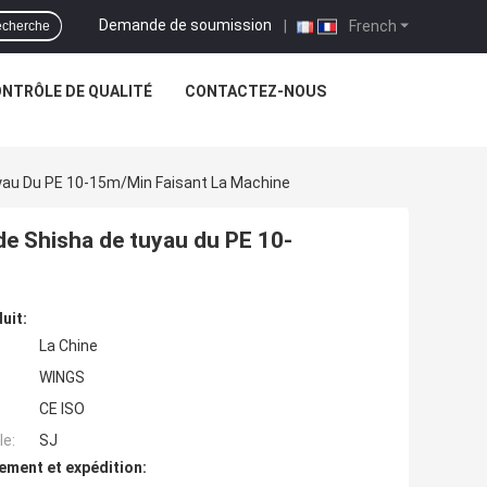
Demande de soumission
|
French
cherche
NTRÔLE DE QUALITÉ
CONTACTEZ-NOUS
yau Du PE 10-15m/min Faisant La Machine
de Shisha de tuyau du PE 10-
uit:
La Chine
WINGS
CE ISO
e:
SJ
ement et expédition: