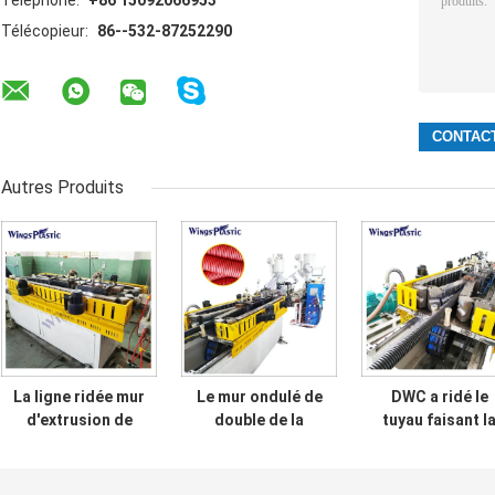
Télécopieur:
86--532-87252290
Autres Produits
La ligne ridée mur
Le mur ondulé de
DWC a ridé le
d'extrusion de
double de la
tuyau faisant l
tuyau de double
machine DWC
chaîne de
de HDPE a ridé la
d'extrudeuse de
production de
machine de tuyau
tuyau de HDPE a
tuyau de la