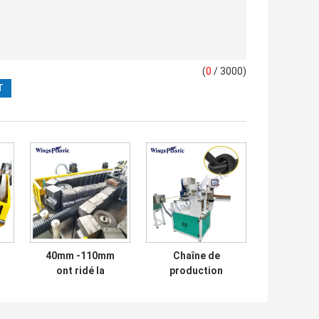
(
0
/ 3000)
40mm -110mm
Chaîne de
a
ont ridé la
production
machine de tuyau
ondulée de tuyau
du HDPE DWC de
de piscine de la
machine
machine LLDPE