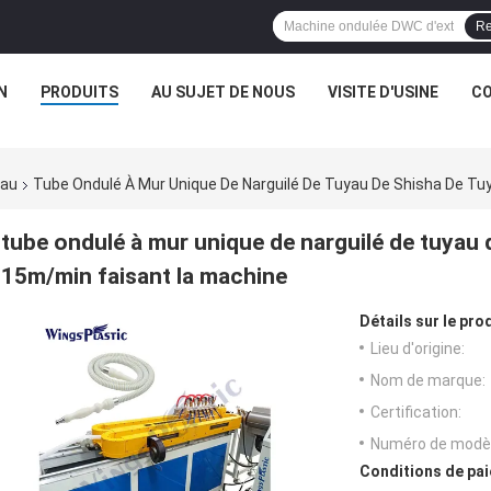
Re
N
PRODUITS
AU SUJET DE NOUS
VISITE D'USINE
CO
yau
Tube Ondulé À Mur Unique De Narguilé De Tuyau De Shisha De Tu
tube ondulé à mur unique de narguilé de tuyau 
15m/min faisant la machine
Détails sur le prod
Lieu d'origine:
Nom de marque:
Certification:
Numéro de modèl
Conditions de pai