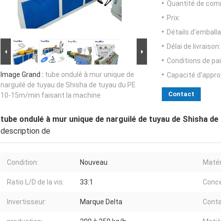
Quantité de com
Prix:
Détails d'emballa
Délai de livraison:
Conditions de pa
Image Grand :
tube ondulé à mur unique de
Capacité d'appr
narguilé de tuyau de Shisha de tuyau du PE
Contact
10-15m/min faisant la machine
tube ondulé à mur unique de narguilé de tuyau de Shisha de
description de
Condition:
Nouveau
Matér
Ratio L/D de la vis:
33:1
Conce
Invertisseur:
Marque Delta
Conta