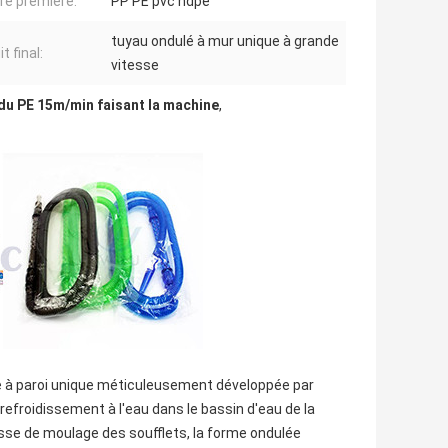
re première:
PP PE pvc hdpe
tuyau ondulé à mur unique à grande
t final:
vitesse
du PE 15m/min faisant la machine
,
ue à paroi unique méticuleusement développée par
refroidissement à l'eau dans le bassin d'eau de la
esse de moulage des soufflets, la forme ondulée