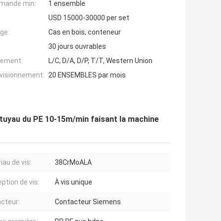
mande min:
1 ensemble
USD 15000-30000 per set
ge:
Cas en bois, conteneur
30 jours ouvrables
iement:
L/C, D/A, D/P, T/T, Western Union
ovisionnement:
20 ENSEMBLES par mois
 tuyau du PE 10-15m/min faisant la machine
iau de vis:
38CrMoALA
ption de vis:
À vis unique
cteur:
Contacteur Siemens