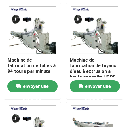
Visite d'usine
Contrôle de qualité
Contactez-nous
Machine de
Machine de
fabrication de tubes à
fabrication de tuyaux
Machine en plastique d'extrudeuse de tuyau
94 tours par minute
d'eau à extrusion à
haute capacité HDPE
PE PP
envoyer une
envoyer une
Ligne en plastique d'extrusion de tuyau
demande
demande
Machine en plastique d'extrudeuse de tube
Machine d'extrudeuse de tuyau de HDPE