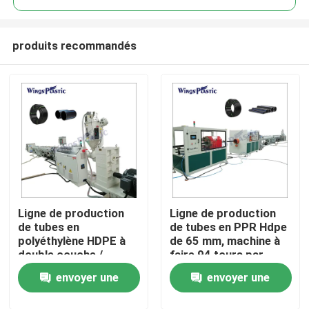
produits recommandés
Ligne de production
Ligne de production
Maison
de tubes en
de tubes en PPR Hdpe
polyéthylène HDPE à
de 65 mm, machine à
double couche /
faire 94 tours par
Produits
machine de
minute
envoyer une
envoyer une
fabrication
Au sujet de nous
demande
demande