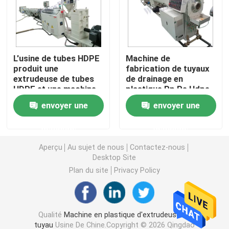
Machine d'extrudeuse de tuyau de PVC
L'usine de tubes HDPE
Machine de
Chaîne de production de tuyau de PPR
produit une
fabrication de tuyaux
extrudeuse de tubes
de drainage en
HDPE et une machine
plastique Pp Pe Hdpe
Machine d'extrudeuse de tuyau de PE
d'extrudeuse de tubes
envoyer une
envoyer une
PE
Machine ondulée d'extrudeuse de tuyau
demande
demande
Aperçu
Au sujet de nous
Contactez-nous
Machine d'extrusion de bande d'ANIMAL FAMILIER
Desktop Site
Plan du site
Privacy Policy
Pp attachent la chaîne de production
Qualité
Machine en plastique d'extrudeuse de
Machine en plastique d'extrudeuse de feuille
tuyau
Usine De Chine.Copyright © 2026 Qingdao