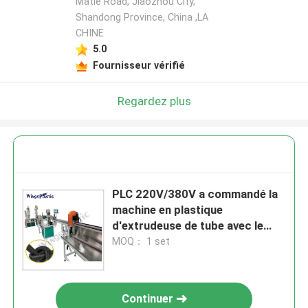
Matie Road, Jiaozhou City,
Shandong Province, China ,LA
CHINE
5.0
Fournisseur vérifié
Regardez plus
PLC 220V/380V a commandé la
machine en plastique
d'extrudeuse de tube avec le
refroidissement d'air/par l'eau
MOQ： 1 set
Continuer