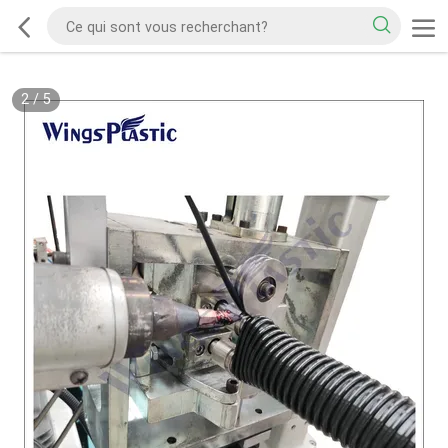
2
/
5