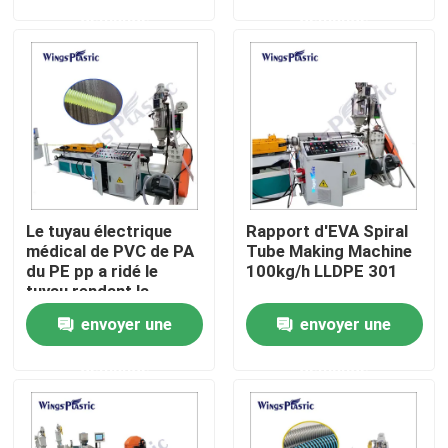
220V/380V 301
demande
demande
Visite d'usine
Contrôle de qualité
Contactez-nous
Le tuyau électrique
Rapport d'EVA Spiral
Machine en plastique d'extrudeuse de tuyau
médical de PVC de PA
Tube Making Machine
du PE pp a ridé le
100kg/h LLDPE 301
tuyau rendant la
Ligne en plastique d'extrusion de tuyau
machine à mur unique
envoyer une
envoyer une
demande
demande
Machine en plastique d'extrudeuse de tube
Machine d'extrudeuse de tuyau de HDPE