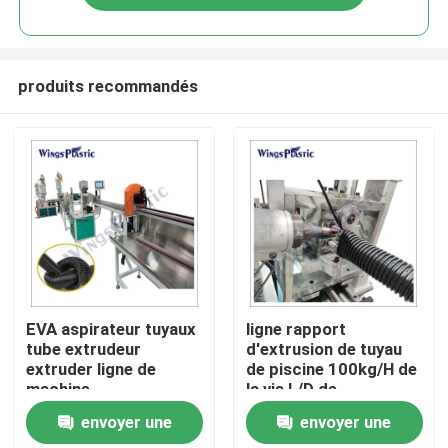
produits recommandés
Maison
EVA aspirateur tuyaux
ligne rapport
tube extrudeur
d'extrusion de tuyau
extruder ligne de
de piscine 100kg/H de
Produits
machine
la vis L/D de
l'alimentation
envoyer une
envoyer une
d'énergie de
Au sujet de nous