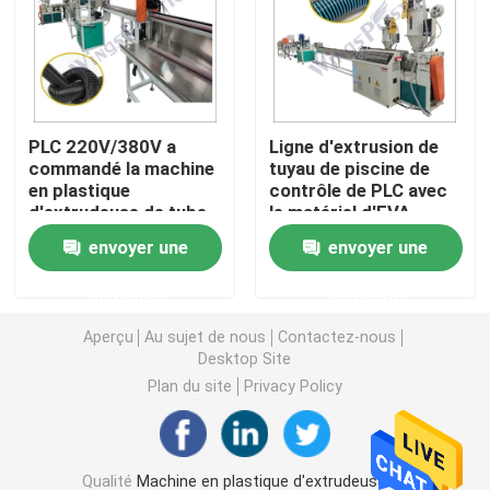
Machine d'extrudeuse de tuyau de PVC
Chaîne de production de tuyau de PPR
PLC 220V/380V a
Ligne d'extrusion de
commandé la machine
tuyau de piscine de
en plastique
contrôle de PLC avec
Machine d'extrudeuse de tuyau de PE
d'extrudeuse de tube
le matériel d'EVA
avec le
LLDPE
envoyer une
envoyer une
refroidissement
Machine ondulée d'extrudeuse de tuyau
d'air/par l'eau
demande
demande
Machine d'extrusion de bande d'ANIMAL FAMILIER
Aperçu
Au sujet de nous
Contactez-nous
Desktop Site
Plan du site
Privacy Policy
Pp attachent la chaîne de production
Machine en plastique d'extrudeuse de feuille
Qualité
Machine en plastique d'extrudeuse de