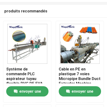
produits recommandés
Système de
Cable en PE en
commande PLC
plastique 7 voies
Maison
aspirateur tuyau
Micropipe Bundle Duct
flexible PVC PE EVA
Extruder Machine
machine d'extrusion
Machine d'extrusion
Produits
envoyer une
envoyer une
de tuyau en plastique
de tuyaux en plastique
demande
demande
Au sujet de nous