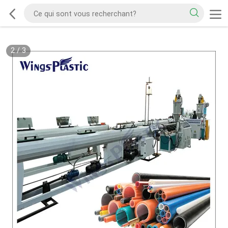
2
/
3