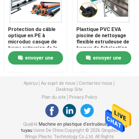
Machine d'extrudeuse de tuyau de PVC
Protection du câble
Plastique PVC EVA
optique en PE à
piscine de nettoyage
Chaîne de production de tuyau de PPR
microduc casque de
flexible extrudeuse de
tuyau extrusion de la
tuyaux de fabrication
ligne de fabrication de
de machine ligne de
Machine d'extrudeuse de tuyau de PE
envoyer une
envoyer une
la machine à vis unique
production
demande
demande
Machine ondulée d'extrudeuse de tuyau
Aperçu
Au sujet de nous
Contactez-nous
Desktop Site
Machine d'extrusion de bande d'ANIMAL FAMILIER
Plan du site
Privacy Policy
Pp attachent la chaîne de production
Qualité
Machine en plastique d'extrudeuse de
tuyau
Usine De Chine.Copyright © 2026 Qingdao
Machine en plastique d'extrudeuse de feuille
Wings Plastic Technology Co.,Ltd. All Rights