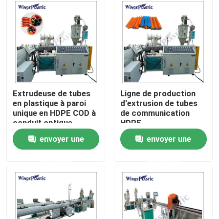
Visite d'usine
Contrôle de qualité
Contactez-nous
Extrudeuse de tubes
Ligne de production
en plastique à paroi
d'extrusion de tubes
unique en HDPE COD à
de communication
Machine en plastique d'extrudeuse de tuyau
conduit optique
HDPE
ondulé
envoyer une
envoyer une
Ligne en plastique d'extrusion de tuyau
demande
demande
Machine en plastique d'extrudeuse de tube
Machine d'extrudeuse de tuyau de HDPE