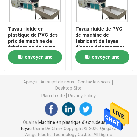
Machine d'extrudeuse de tuyau de PVC
Tuyau rigide en
Tuyau rigide de PVC
plastique de PVC des
de machine de
Chaîne de production de tuyau de PPR
prix de machine de
fabricant de tuyau
fabrication de tuyau
d'approvisionnement
de PVC faisant la
en eau de PVC de
Machine d'extrudeuse de tuyau de PE
envoyer une
envoyer une
machine
tuyau faisant la
machine
demande
demande
Machine ondulée d'extrudeuse de tuyau
Aperçu
Au sujet de nous
Contactez-nous
Desktop Site
Machine d'extrusion de bande d'ANIMAL FAMILIER
Plan du site
Privacy Policy
Pp attachent la chaîne de production
Qualité
Machine en plastique d'extrudeuse de
tuyau
Usine De Chine.Copyright © 2026 Qingdao
Machine en plastique d'extrudeuse de feuille
Wings Plastic Technology Co.,Ltd. All Rights