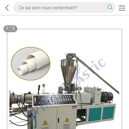
2
/
8