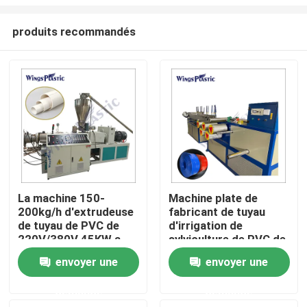
produits recommandés
La machine 150-
Machine plate de
200kg/h d'extrudeuse
fabricant de tuyau
Maison
de tuyau de PVC de
d'irrigation de
220V/380V 45KW a
sylviculture de PVC de
produit
configuration de
Produits
envoyer une
envoyer une
tissu-renforcé
automatique de tuyau
demande
demande
Au sujet de nous