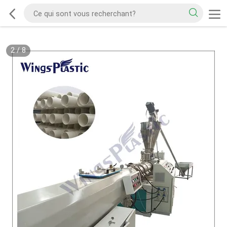
2
/
8