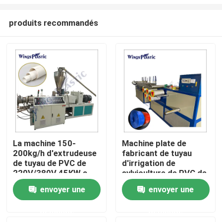
produits recommandés
La machine 150-
Machine plate de
200kg/h d'extrudeuse
fabricant de tuyau
Maison
de tuyau de PVC de
d'irrigation de
220V/380V 45KW a
sylviculture de PVC de
produit
configuration de
Produits
envoyer une
envoyer une
tissu-renforcé
automatique de tuyau
demande
demande
Au sujet de nous