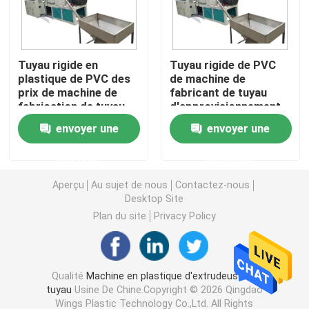
Machine d'extrudeuse de tuyau de PVC
Tuyau rigide en
Tuyau rigide de PVC
plastique de PVC des
de machine de
Chaîne de production de tuyau de PPR
prix de machine de
fabricant de tuyau
fabrication de tuyau
d'approvisionnement
de PVC faisant la
en eau de PVC de
Machine d'extrudeuse de tuyau de PE
envoyer une
envoyer une
machine
tuyau faisant la
machine
demande
demande
Machine ondulée d'extrudeuse de tuyau
Aperçu
Au sujet de nous
Contactez-nous
Desktop Site
Machine d'extrusion de bande d'ANIMAL FAMILIER
Plan du site
Privacy Policy
Pp attachent la chaîne de production
Qualité
Machine en plastique d'extrudeuse de
tuyau
Usine De Chine.Copyright © 2026 Qingdao
Machine en plastique d'extrudeuse de feuille
Wings Plastic Technology Co.,Ltd. All Rights