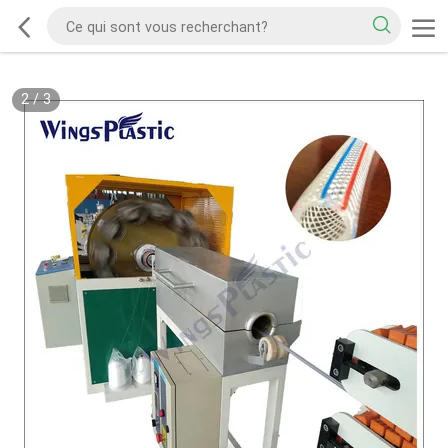
2
/
3