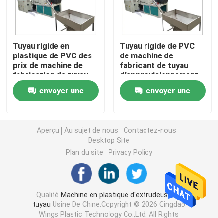
Machine d'extrudeuse de tuyau de PVC
Tuyau rigide en
Tuyau rigide de PVC
plastique de PVC des
de machine de
Chaîne de production de tuyau de PPR
prix de machine de
fabricant de tuyau
fabrication de tuyau
d'approvisionnement
de PVC faisant la
en eau de PVC de
Machine d'extrudeuse de tuyau de PE
envoyer une
envoyer une
machine
tuyau faisant la
machine
demande
demande
Machine ondulée d'extrudeuse de tuyau
Aperçu
Au sujet de nous
Contactez-nous
Desktop Site
Machine d'extrusion de bande d'ANIMAL FAMILIER
Plan du site
Privacy Policy
Pp attachent la chaîne de production
Qualité
Machine en plastique d'extrudeuse de
tuyau
Usine De Chine.Copyright © 2026 Qingdao
Machine en plastique d'extrudeuse de feuille
Wings Plastic Technology Co.,Ltd. All Rights