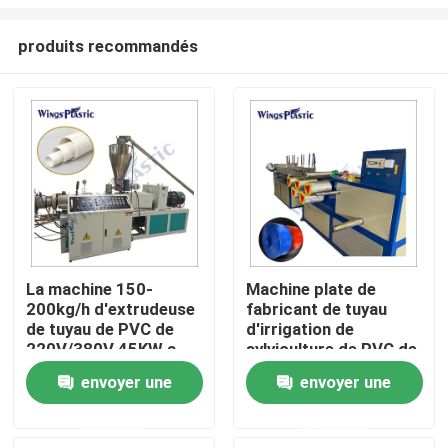
produits recommandés
La machine 150-
Machine plate de
200kg/h d'extrudeuse
fabricant de tuyau
Maison
de tuyau de PVC de
d'irrigation de
220V/380V 45KW a
sylviculture de PVC de
produit
configuration de
Produits
envoyer une
envoyer une
tissu-renforcé
automatique de tuyau
demande
demande
Au sujet de nous