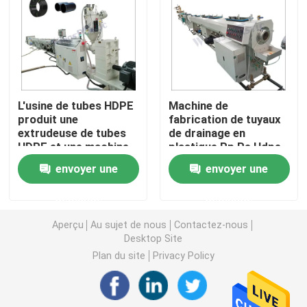
Machine d'extrudeuse de tuyau de PVC
Chaîne de production de tuyau de PPR
L'usine de tubes HDPE
Machine de
produit une
fabrication de tuyaux
Machine d'extrudeuse de tuyau de PE
extrudeuse de tubes
de drainage en
HDPE et une machine
plastique Pp Pe Hdpe
d'extrudeuse de tubes
Machine ondulée d'extrudeuse de tuyau
envoyer une
envoyer une
PE
demande
demande
Machine d'extrusion de bande d'ANIMAL FAMILIER
Aperçu
Au sujet de nous
Contactez-nous
Desktop Site
Pp attachent la chaîne de production
Plan du site
Privacy Policy
Machine en plastique d'extrudeuse de feuille