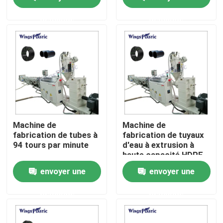
fabrication
demande
demande
Visite d'usine
Contrôle de qualité
Contactez-nous
Machine en plastique d'extrudeuse de tuyau
Machine de
Machine de
fabrication de tubes à
fabrication de tuyaux
94 tours par minute
d'eau à extrusion à
Ligne en plastique d'extrusion de tuyau
haute capacité HDPE
PE PP
envoyer une
envoyer une
Machine en plastique d'extrudeuse de tube
demande
demande
Machine d'extrudeuse de tuyau de HDPE