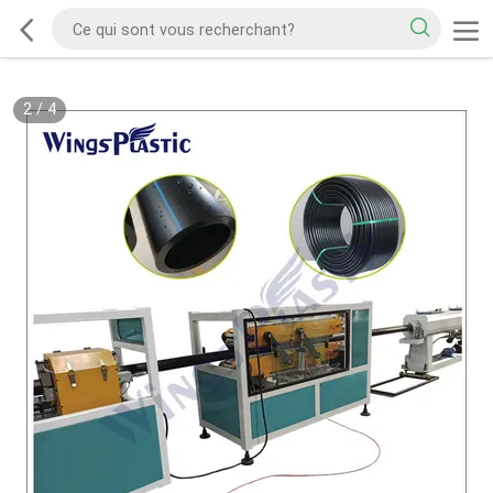
2
/
4