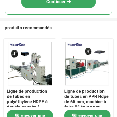
Continuer
produits recommandés
Maison
Ligne de production
Ligne de production
de tubes en
de tubes en PPR Hdpe
Produits
polyéthylène HDPE à
de 65 mm, machine à
double couche /
faire 94 tours par
machine de
minute
envoyer une
envoyer une
Au sujet de nous