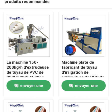
produits recommandés
La machine 150-
Machine plate de
200kg/h d'extrudeuse
fabricant de tuyau
de tuyau de PVC de
d'irrigation de
220V/380V 45KW a
sylviculture de PVC de
Maison
produit
configuration de
envoyer une
envoyer une
tissu-renforcé
automatique de tuyau
Produits
demande
demande
Au sujet de nous