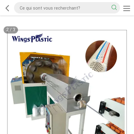
2
/
3