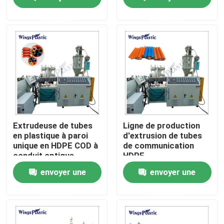
de tuyau en plastique
de tuyaux en plastique
demande
demande
Visite d'usine
Contrôle de qualité
Contactez-nous
Machine en plastique d'extrudeuse de tuyau
Extrudeuse de tubes
Ligne de production
en plastique à paroi
d'extrusion de tubes
unique en HDPE COD à
de communication
Ligne en plastique d'extrusion de tuyau
conduit optique
HDPE
ondulé
envoyer une
envoyer une
Machine en plastique d'extrudeuse de tube
demande
demande
Machine d'extrudeuse de tuyau de HDPE