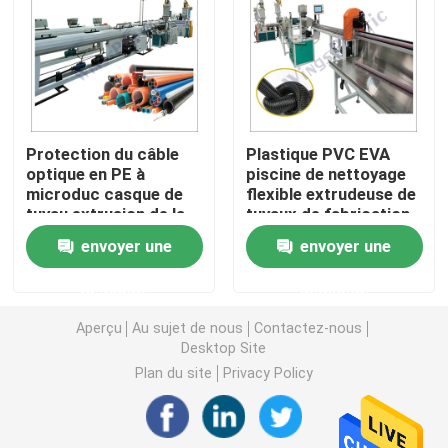
Machine d'extrudeuse de tuyau de PVC
Chaîne de production de tuyau de PPR
Protection du câble
Plastique PVC EVA
optique en PE à
piscine de nettoyage
Machine d'extrudeuse de tuyau de PE
microduc casque de
flexible extrudeuse de
tuyau extrusion de la
tuyaux de fabrication
ligne de fabrication de
de machine ligne de
Machine ondulée d'extrudeuse de tuyau
envoyer une
envoyer une
la machine à vis unique
production
demande
demande
Machine d'extrusion de bande d'ANIMAL FAMILIER
Aperçu
Au sujet de nous
Contactez-nous
Desktop Site
Pp attachent la chaîne de production
Plan du site
Privacy Policy
Machine en plastique d'extrudeuse de feuille