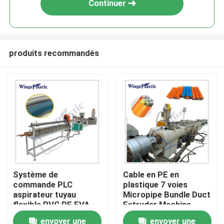
Continuer
produits recommandés
Maison
Système de
Cable en PE en
commande PLC
plastique 7 voies
Produits
aspirateur tuyau
Micropipe Bundle Duct
flexible PVC PE EVA
Extruder Machine
machine d'extrusion
Machine d'extrusion
envoyer une
envoyer une
Au sujet de nous