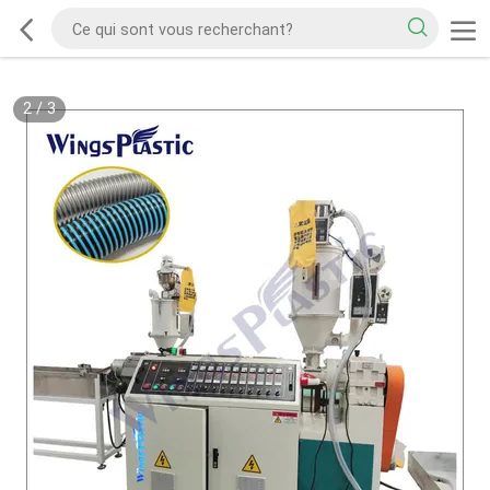
2
/
3