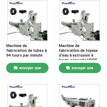
Visite d'usine
Contrôle de qualité
Contactez-nous
Machine de
Machine de
fabrication de tubes à
fabrication de tuyaux
94 tours par minute
d'eau à extrusion à
Machine en plastique d'extrudeuse de tuyau
haute capacité HDPE
PE PP
envoyer une
envoyer une
Ligne en plastique d'extrusion de tuyau
demande
demande
Machine en plastique d'extrudeuse de tube
Machine d'extrudeuse de tuyau de HDPE