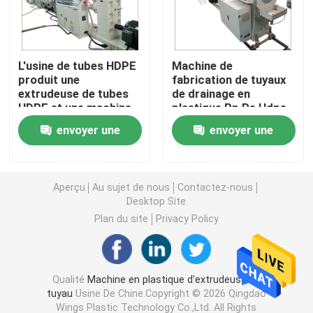
Machine d'extrudeuse de tuyau de PVC
L'usine de tubes HDPE
Machine de
produit une
fabrication de tuyaux
Chaîne de production de tuyau de PPR
extrudeuse de tubes
de drainage en
HDPE et une machine
plastique Pp Pe Hdpe
d'extrudeuse de tubes
Machine d'extrudeuse de tuyau de PE
envoyer une
envoyer une
PE
demande
demande
Machine ondulée d'extrudeuse de tuyau
Aperçu
Au sujet de nous
Contactez-nous
Desktop Site
Machine d'extrusion de bande d'ANIMAL FAMILIER
Plan du site
Privacy Policy
Pp attachent la chaîne de production
Qualité
Machine en plastique d'extrudeuse de
tuyau
Usine De Chine.Copyright © 2026 Qingdao
Machine en plastique d'extrudeuse de feuille
Wings Plastic Technology Co.,Ltd. All Rights