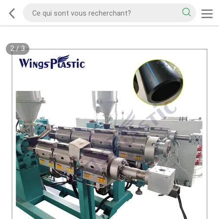
2
/
3