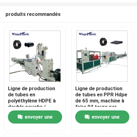
produits recommandés
Ligne de production
Ligne de production
de tubes en
de tubes en PPR Hdpe
Maison
polyéthylène HDPE à
de 65 mm, machine à
double couche /
faire 94 tours par
machine de
minute
Produits
envoyer une
envoyer une
fabrication
demande
demande
Au sujet de nous