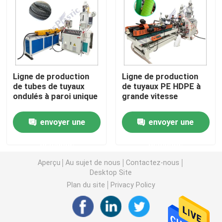
Machine d'extrudeuse de tuyau de PVC
Chaîne de production de tuyau de PPR
Ligne de production
Ligne de production
de tubes de tuyaux
de tuyaux PE HDPE à
Machine d'extrudeuse de tuyau de PE
ondulés à paroi unique
grande vitesse
Machine ondulée d'extrudeuse de tuyau
envoyer une
envoyer une
demande
demande
Machine d'extrusion de bande d'ANIMAL FAMILIER
Aperçu
Au sujet de nous
Contactez-nous
Desktop Site
Pp attachent la chaîne de production
Plan du site
Privacy Policy
Machine en plastique d'extrudeuse de feuille