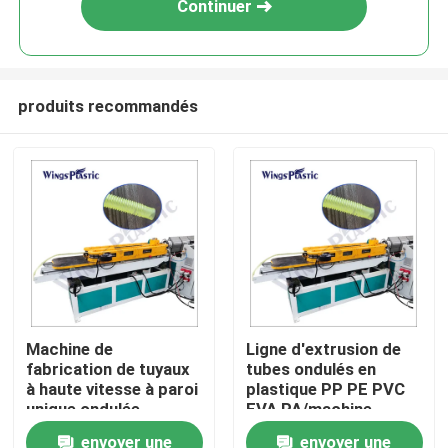
Continuer
produits recommandés
Maison
Machine de
Ligne d'extrusion de
fabrication de tuyaux
tubes ondulés en
Produits
à haute vitesse à paroi
plastique PP PE PVC
unique ondulée
EVA PA/machine
d'extrusion de tubes
envoyer une
envoyer une
Au sujet de nous