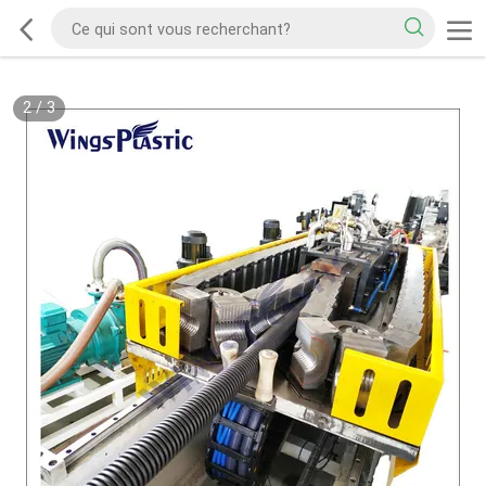
2
/
3