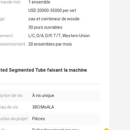
mande min:
1 ensemble
USD 20000-35000 per set
ge:
cas et conteneur de woode
30 jours ouvrables
iement:
L/C, D/A, D/P, T/T, Western Union
ovisionnement:
20 ensembles par mois
gated Segmented Tube faisant la machine
ption de vis:
À vis unique
iau de vis:
38CrMoALA
ation du projet:
Pièces