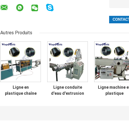
Autres Produits
Ligne en
Ligne conduite
Ligne machine e
plastique chaîne
d'eau d'extrusion
plastique
d'extrusion de
de tuyau de PE de
d'extrusion de 
tuyau de vis
HDPE de machine
de machine
simple de
d'extrusion de
d'extrudeuse d
production de
tuyau de PPR
HDPE d'OIN de l
tuyau de HDPE
CE de fabricati