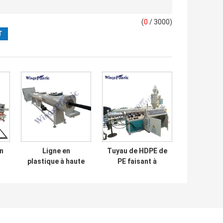
(
0
/ 3000)
n
Ligne en
Tuyau de HDPE de
plastique à haute
PE faisant à
PE
densité chaîne
machine les
d'extrusion de
machines en
e
tuyau de
plastique
a
production de
d'extrusion de
on
tuyau de
conduite d'eau de