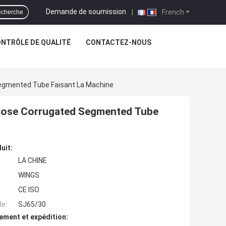
Demande de soumission
|
French
cherche
NTRÔLE DE QUALITÉ
CONTACTEZ-NOUS
Segmented Tube Faisant La Machine
A Hose Corrugated Segmented Tube
uit:
LA CHINE
WINGS
CE ISO
e:
SJ65/30
ement et expédition: