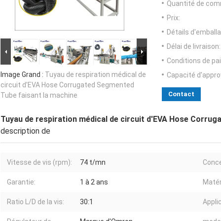
Quantité de com
Prix:
Détails d'emballa
Délai de livraison:
Conditions de pa
Image Grand :
Tuyau de respiration médical de
Capacité d'appr
circuit d'EVA Hose Corrugated Segmented
Contact
Tube faisant la machine
Tuyau de respiration médical de circuit d'EVA Hose Corru
description de
Vitesse de vis (rpm):
74 t/mn
Conce
Garantie:
1 à 2 ans
Matér
Ratio L/D de la vis:
30:1
Applic