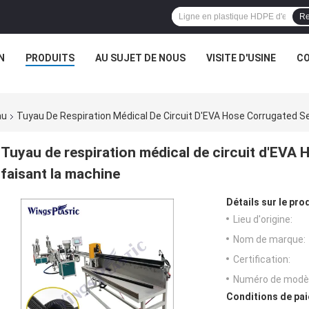
Re
N
PRODUITS
AU SUJET DE NOUS
VISITE D'USINE
CO
au
Tuyau De Respiration Médical De Circuit D'EVA Hose Corrugated 
Tuyau de respiration médical de circuit d'EV
faisant la machine
Détails sur le prod
Lieu d'origine:
Nom de marque:
Certification:
Numéro de modèl
Conditions de pai