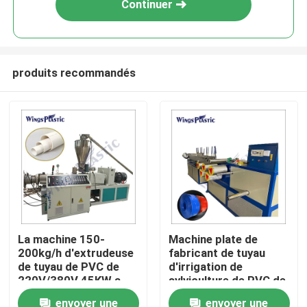
Continuer
produits recommandés
Maison
La machine 150-
Machine plate de
200kg/h d'extrudeuse
fabricant de tuyau
Produits
de tuyau de PVC de
d'irrigation de
220V/380V 45KW a
sylviculture de PVC de
produit
configuration de
envoyer une
envoyer une
Au sujet de nous