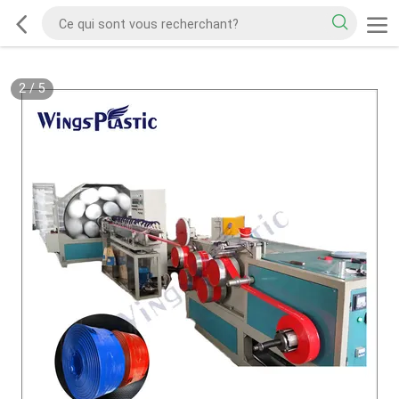
2
/
5