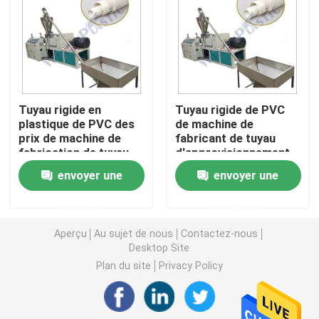
Machine d'extrudeuse de tuyau de PVC
Chaîne de production de tuyau de PPR
Tuyau rigide en
Tuyau rigide de PVC
plastique de PVC des
de machine de
Machine d'extrudeuse de tuyau de PE
prix de machine de
fabricant de tuyau
fabrication de tuyau
d'approvisionnement
de PVC faisant la
en eau de PVC de
Machine ondulée d'extrudeuse de tuyau
envoyer une
envoyer une
machine
tuyau faisant la
machine
demande
demande
Machine d'extrusion de bande d'ANIMAL FAMILIER
Aperçu
Au sujet de nous
Contactez-nous
Desktop Site
Pp attachent la chaîne de production
Plan du site
Privacy Policy
Machine en plastique d'extrudeuse de feuille