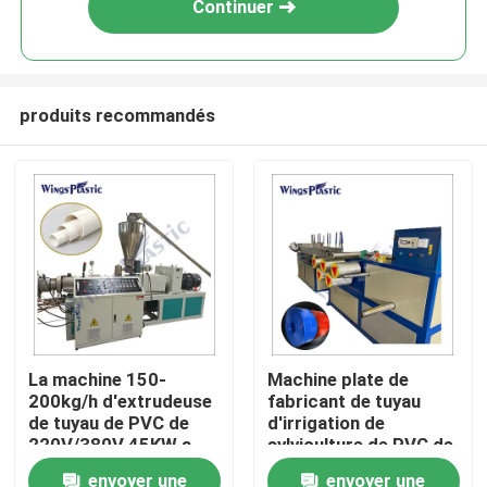
Continuer
produits recommandés
Maison
La machine 150-
Machine plate de
200kg/h d'extrudeuse
fabricant de tuyau
Produits
de tuyau de PVC de
d'irrigation de
220V/380V 45KW a
sylviculture de PVC de
produit
configuration de
envoyer une
envoyer une
Au sujet de nous