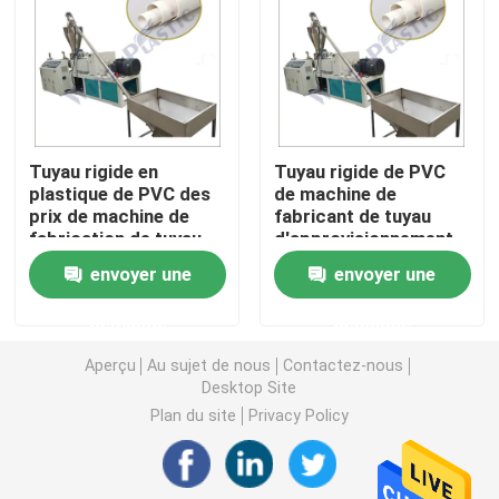
Machine d'extrudeuse de tuyau de PVC
Chaîne de production de tuyau de PPR
Tuyau rigide en
Tuyau rigide de PVC
plastique de PVC des
de machine de
Machine d'extrudeuse de tuyau de PE
prix de machine de
fabricant de tuyau
fabrication de tuyau
d'approvisionnement
de PVC faisant la
en eau de PVC de
Machine ondulée d'extrudeuse de tuyau
envoyer une
envoyer une
machine
tuyau faisant la
machine
demande
demande
Machine d'extrusion de bande d'ANIMAL FAMILIER
Aperçu
Au sujet de nous
Contactez-nous
Desktop Site
Pp attachent la chaîne de production
Plan du site
Privacy Policy
Machine en plastique d'extrudeuse de feuille