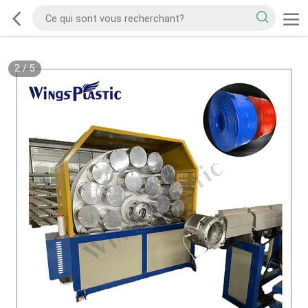
2
/
5