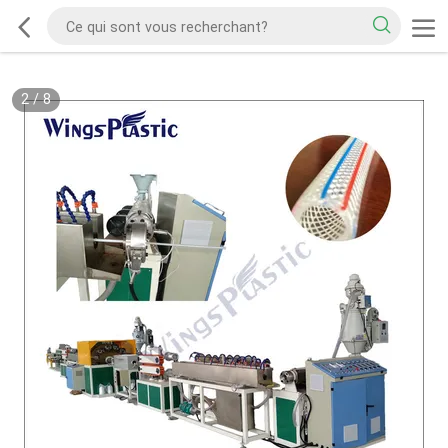
2
/
8