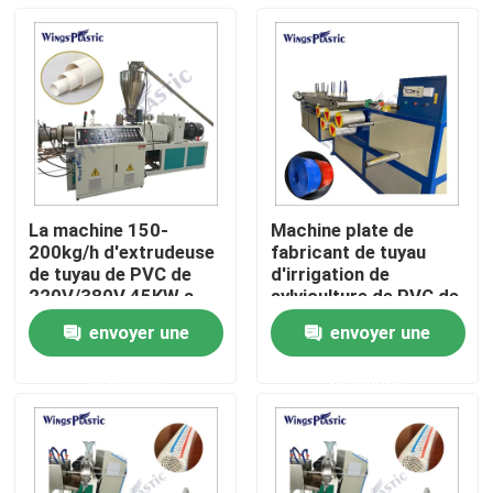
La machine 150-
Machine plate de
200kg/h d'extrudeuse
fabricant de tuyau
de tuyau de PVC de
d'irrigation de
220V/380V 45KW a
sylviculture de PVC de
produit
configuration de
envoyer une
envoyer une
tissu-renforcé
Maison
automatique de tuyau
demande
demande
Produits
Au sujet de nous