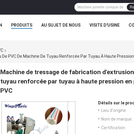
Re
N
PRODUITS
AU SUJET DE NOUS
VISITE D'USINE
CO
VC
Machine de tressage de fabrication d'extrusio
tuyau renforcée par tuyau à haute pression en 
PVC
Détails sur le prod
Lieu d'origine:
Nom de marque:
Certification: