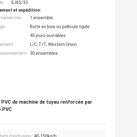
e:
SJ65/33
ement et expédition:
mande min:
1 ensemble
ge:
Boîte en bois ou pellicule rigide
45 jours ouvrables
iement:
L/C, T/T, Western Union
ovisionnement:
30 ensembles
e PVC de machine de tuyau renforcée par
de PVC
tats d'extrusion:
40-150kg/h