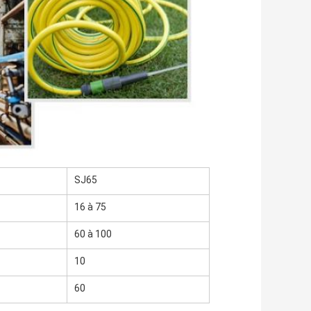
SJ65
16 à 75
60 à 100
10
60