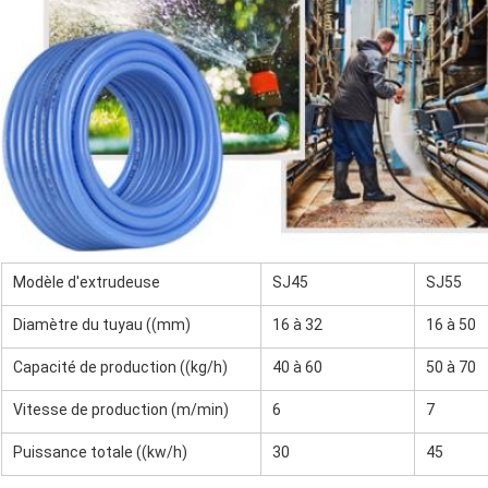
Modèle d'extrudeuse
SJ45
SJ55
Diamètre du tuyau ((mm)
16 à 32
16 à 50
Capacité de production ((kg/h)
40 à 60
50 à 70
Vitesse de production (m/min)
6
7
Puissance totale ((kw/h)
30
45