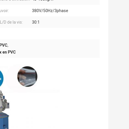
uvoir:
380V/50Hz/3phase
L/D de la vis:
30:1
 PVC
,
x en PVC