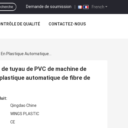
Demande de soumission
|
French
cherche
NTRÔLE DE QUALITÉ
CONTACTEZ-NOUS
Machine De Tressage De Fabrication D'extrusion De Tuyau De PVC De Machine De Tuyau Renforcée Par Tuyau À Haute Pression En Plastique Automatique De Fibre De PVC
n de tuyau de PVC de machine de
plastique automatique de fibre de
uit:
Qingdao Chine
WINGS PLASTIC
CE