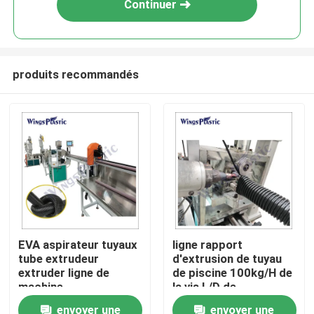
Continuer
produits recommandés
Maison
EVA aspirateur tuyaux
ligne rapport
tube extrudeur
d'extrusion de tuyau
Produits
extruder ligne de
de piscine 100kg/H de
machine
la vis L/D de
l'alimentation
envoyer une
envoyer une
Au sujet de nous