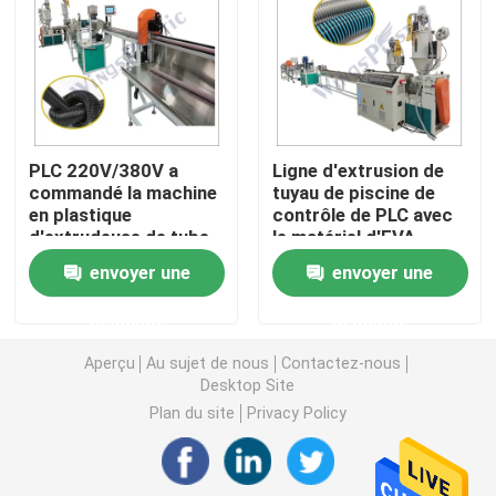
Machine d'extrudeuse de tuyau de PVC
Chaîne de production de tuyau de PPR
PLC 220V/380V a
Ligne d'extrusion de
commandé la machine
tuyau de piscine de
Machine d'extrudeuse de tuyau de PE
en plastique
contrôle de PLC avec
d'extrudeuse de tube
le matériel d'EVA
avec le
LLDPE
Machine ondulée d'extrudeuse de tuyau
envoyer une
envoyer une
refroidissement
d'air/par l'eau
demande
demande
Machine d'extrusion de bande d'ANIMAL FAMILIER
Aperçu
Au sujet de nous
Contactez-nous
Desktop Site
Pp attachent la chaîne de production
Plan du site
Privacy Policy
Machine en plastique d'extrudeuse de feuille