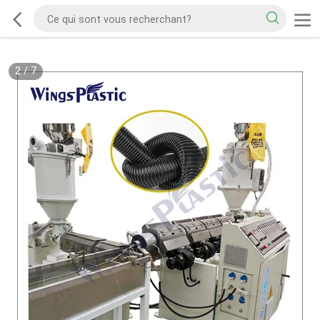
2
/
7