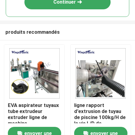
Continuer
produits recommandés
Maison
EVA aspirateur tuyaux
ligne rapport
tube extrudeur
d'extrusion de tuyau
Produits
extruder ligne de
de piscine 100kg/H de
machine
la vis L/D de
l'alimentation
envoyer une
envoyer une
Au sujet de nous