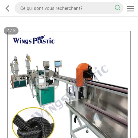
2
/
8