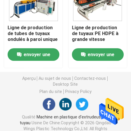
Machine d'extrudeuse de tuyau de PVC
Ligne de production
Ligne de production
de tubes de tuyaux
de tuyaux PE HDPE à
Chaîne de production de tuyau de PPR
ondulés à paroi unique
grande vitesse
Machine d'extrudeuse de tuyau de PE
envoyer une
envoyer une
demande
demande
Machine ondulée d'extrudeuse de tuyau
Aperçu
Au sujet de nous
Contactez-nous
Desktop Site
Machine d'extrusion de bande d'ANIMAL FAMILIER
Plan du site
Privacy Policy
Pp attachent la chaîne de production
Qualité
Machine en plastique d'extrudeuse de
tuyau
Usine De Chine.Copyright © 2026 Qingdao
Machine en plastique d'extrudeuse de feuille
Wings Plastic Technology Co.,Ltd. All Rights