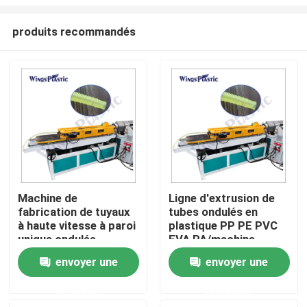
produits recommandés
Machine de
Ligne d'extrusion de
fabrication de tuyaux
tubes ondulés en
Maison
à haute vitesse à paroi
plastique PP PE PVC
unique ondulée
EVA PA/machine
d'extrusion de tubes
Produits
envoyer une
envoyer une
ondulés en plastique
demande
demande
Au sujet de nous