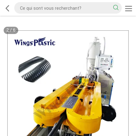
2
/
6