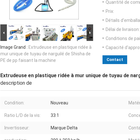
Quantité de com
Prix:
Détails d'emballa
Délai de livraison:
Conditions de pa
Image Grand :
Extrudeuse en plastique ridée à
Capacité d'appr
mur unique de tuyau de narguilé de Shisha de
Contact
PE de pp faisant la machine
Extrudeuse en plastique ridée à mur unique de tuyau de narg
description de
Condition:
Nouveau
Matér
Ratio L/D de la vis:
33:1
Conce
Invertisseur:
Marque Delta
Conta