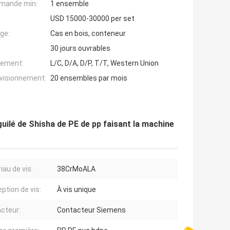
mande min:
1 ensemble
USD 15000-30000 per set
ge:
Cas en bois, conteneur
30 jours ouvrables
iement:
L/C, D/A, D/P, T/T, Western Union
ovisionnement:
20 ensembles par mois
uilé de Shisha de PE de pp faisant la machine
iau de vis:
38CrMoALA
ption de vis:
À vis unique
cteur:
Contacteur Siemens