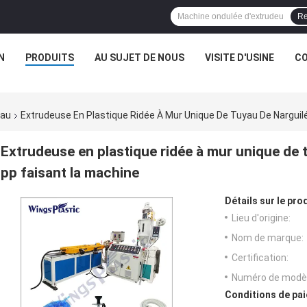
Re
N
PRODUITS
AU SUJET DE NOUS
VISITE D'USINE
CO
yau
Extrudeuse En Plastique Ridée À Mur Unique De Tuyau De Narguil
Extrudeuse en plastique ridée à mur unique de 
pp faisant la machine
Détails sur le prod
Lieu d'origine:
Nom de marque:
Certification:
Numéro de modèl
Conditions de pai