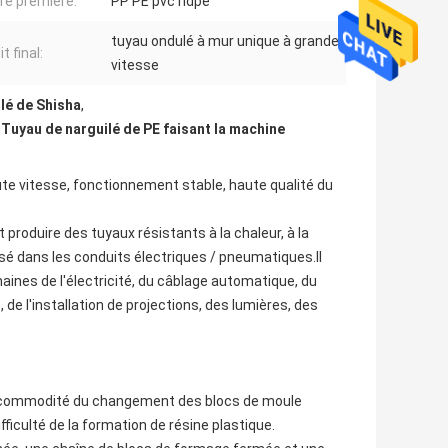
re première:
PP PE pvc hdpe
tuyau ondulé à mur unique à grande
t final:
vitesse
lé de Shisha
,
,
Tuyau de narguilé de PE faisant la machine
ute vitesse, fonctionnement stable, haute qualité du
t produire des tuyaux résistants à la chaleur, à la
lisé dans les conduits électriques / pneumatiques.Il
nes de l'électricité, du câblage automatique, du
 de l'installation de projections, des lumières, des
 la commodité du changement des blocs de moule
difficulté de la formation de résine plastique.