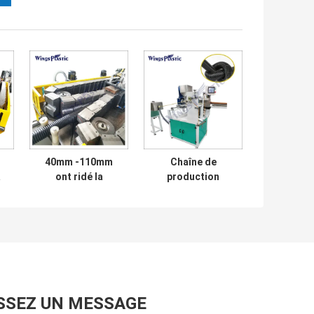
40mm -110mm
Chaîne de
a
ont ridé la
production
machine de tuyau
ondulée de tuyau
du HDPE DWC de
de piscine de la
machine
machine LLDPE
d'extrudeuse de
d'EVA Plastic
tuyau
Corrugated Pipe
Extruder
SSEZ UN MESSAGE