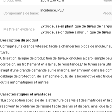
production:
200 à 250 kg/h
Matiè
Incidence, PLC
Composants de base:
Produi
Extrudeuse en plastique de tuyau de nargui
Mettre en évidence:
Extrudeuse ondulée à mur unique de tuyau
Description du produit
Corrugateur à grande vitesse: facile à changer les blocs de moule, ha
tuyau.
Utilisation: la ligne de production de tuyaux ondulés à paroi simple peu
corrosion, au frottement et à la haute résistance.Et le tuyau sera uti
s'agit d'une grande demande sur le marché, notamment dans les domai
câblage de protection, de la machine-outil, de la locomotive électrique,
outils automatiques et autres.
Caractéristiques et avantages:
1La conception spéciale de la structure des vis et des matrices et
résolvent le problème de l'usure facile des vis et du baril, ainsi que la 