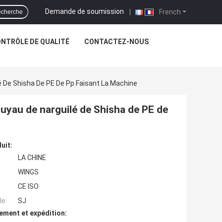
Demande de soumission
|
French
cherche
NTRÔLE DE QUALITÉ
CONTACTEZ-NOUS
é De Shisha De PE De Pp Faisant La Machine
tuyau de narguilé de Shisha de PE de
uit:
LA CHINE
WINGS
CE ISO
e:
SJ
ement et expédition: