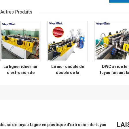
Autres Produits
La ligne ridée mur
Le mur ondulé de
DWC a ridé le
d'extrusion de
double de la
tuyau faisant l
tuyau de double
machine DWC
chaîne de
de HDPE a ridé la
d'extrudeuse de
production de
machine de tuyau
tuyau de HDPE a
tuyau de la
ridé la chaîne de
machine DWC
production de
fabricant
tuyau
LAI
udeuse de tuyau
Ligne en plastique d'extrusion de tuyau